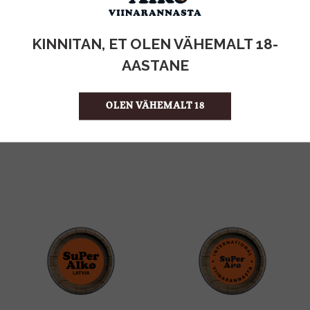
KOGUS:
KINNITAN, ET OLEN VÄHEMALT 18-
0.1KG
MAHT
AASTANE
Saksamaa
PÄRITOLURIIK
8.90 €/KG
ÜHIKU HIND
OLEN VÄHEMALT 18
4001686301555
KOOD
30
KOGUS KASTIS