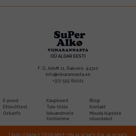
OÜ ALDAR EESTI
F. G. Adoffi 11, Rakvere, 44310
info@viinarannasta.ee
+372 555 60021
E-pood
Kauplused
Blogi
Ettevõttest
Tule tööle
Kontakt
Ostuinfo
Isikuandmete
Muuda küpsiste
töötlemine
nõusolekut
TÄHELEPANU! TEGEMIST ON ALKOHOLIGA. ALKOHOL