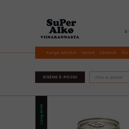
E
Kange alkohol
Veinid
Liköörid
Õlu
SISENE E-POODI
Long drink