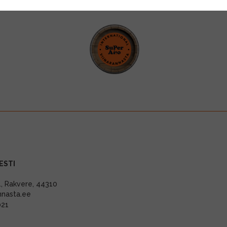
ESTI
11, Rakvere, 44310
nnasta.ee
021