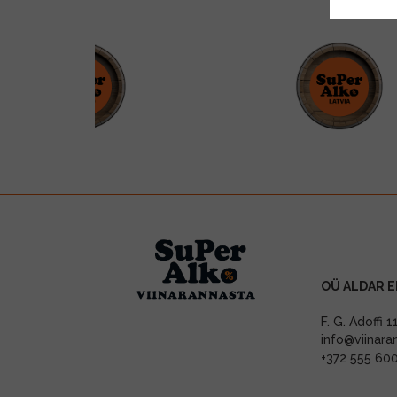
OÜ ALDAR E
F. G. Adoffi 
info@viinara
+372 555 60