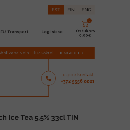
EST
FIN
ENG
0
Ostukorv
EU Transport
Logi sisse
0.00€
oholivaba Vein Õlu/Kokteil
KINGIIDEED
e-poe kontakt:
2
6
21
+37
555
00
h Ice Tea 5,5% 33cl TIN