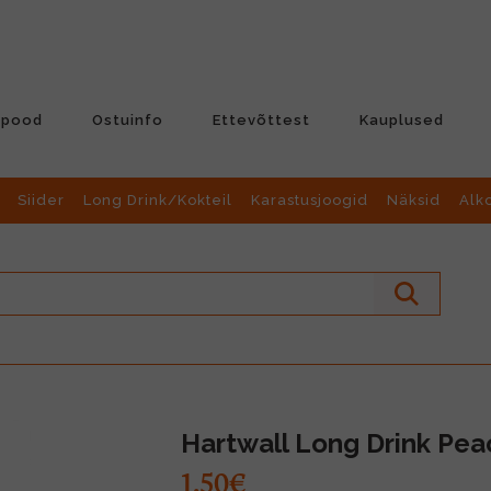
-pood
Ostuinfo
Ettevõttest
Kauplused
Siider
Long Drink/Kokteil
Karastusjoogid
Näksid
Alk
Hartwall Long Drink Peac
1.50€