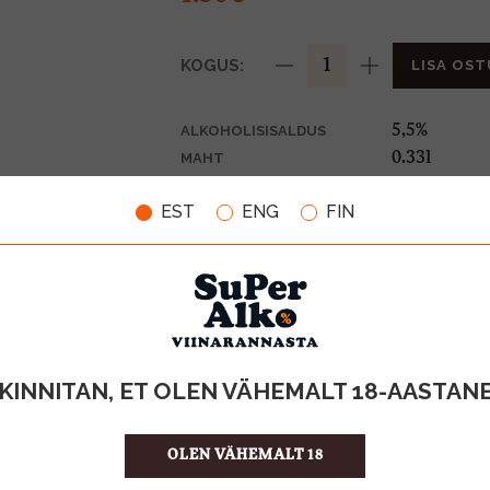
KOGUS:
LISA OST
5,5%
ALKOHOLISISALDUS
0.33l
MAHT
Soome
PÄRITOLURIIK
EST
ENG
FIN
Muu alkoho
TOOTE LIIK
0,10€
PANT
4.55 €/l
ÜHIKU HIND
4742883018
KOOD
24
KOGUS KASTIS
KINNITAN, ET OLEN VÄHEMALT 18-AASTAN
OLEN VÄHEMALT 18