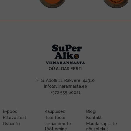
OÜ ALDAR EESTI
F. G. Adoffi 11, Rakvere, 44310
info@viinarannasta.ee
+372 555 60021
E-pood
Kauplused
Blogi
Ettevõttest
Tule tööle
Kontakt
Ostuinfo
Isikuandmete
Muuda küpsiste
töötlemine
nõusolekut