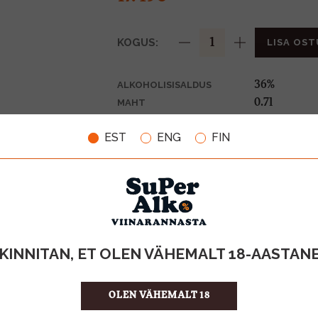
KOGUS:
LISA OST
36%
ALKOHOLISISALDUS
0.7l
MAHT
Prantsusma
PÄRITOLURIIK
EST
ENG
FIN
Brandy
TOOTE LIIK
24.99 €/l
ÜHIKU HIND
3263280105
KOOD
6
KOGUS KASTIS
KINNITAN, ET OLEN VÄHEMALT 18-AASTAN
OLEN VÄHEMALT 18