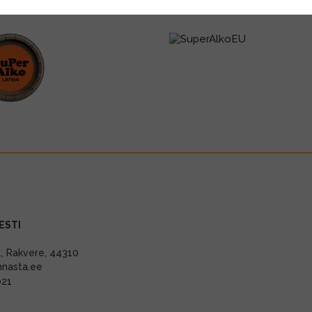
ESTI
11, Rakvere, 44310
nnasta.ee
021