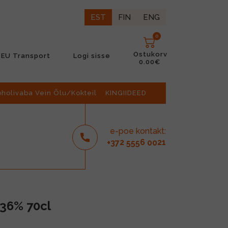
EST
FIN
ENG
0
Ostukorv
EU Transport
Logi sisse
0.00€
oholivaba Vein Õlu/Kokteil
KINGIIDEED
e-poe kontakt:
2
6
21
+37
555
00
 36% 70cl