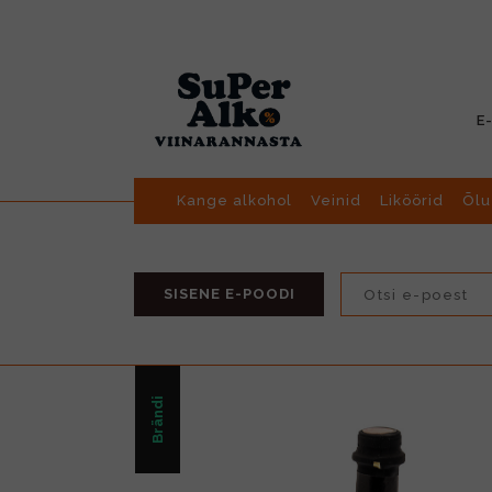
E
Kange alkohol
Veinid
Liköörid
Õlu
SISENE E-POODI
Brändi