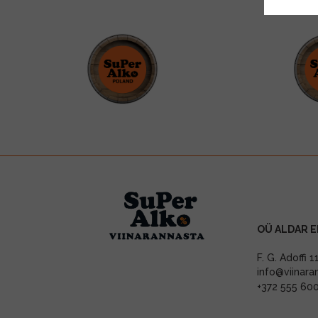
OÜ ALDAR E
F. G. Adoffi 
info@viinara
+372 555 60