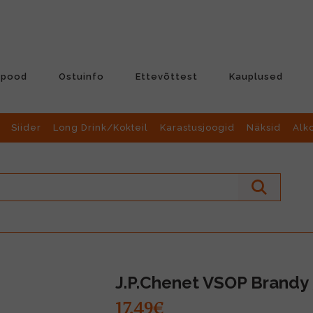
-pood
Ostuinfo
Ettevõttest
Kauplused
Siider
Long Drink/Kokteil
Karastusjoogid
Näksid
Alk
J.P.Chenet VSOP Brandy
17.49€