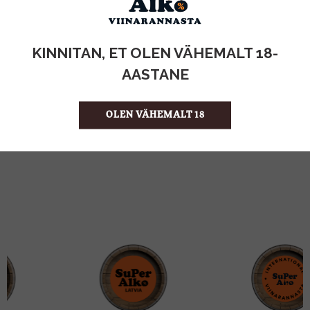
KOGUS:
KINNITAN, ET OLEN VÄHEMALT 18-
38%
ALKOHOLISISALDUS
AASTANE
0.5l
MAHT
Prantsusmaa
PÄRITOLURIIK
Brandy
TOOTE LIIK
OLEN VÄHEMALT 18
19.98 €/l
ÜHIKU HIND
4742883016100
KOOD