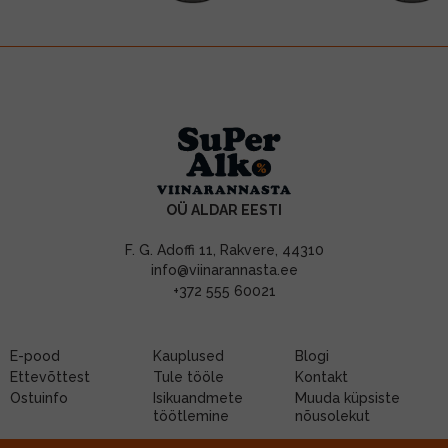
OÜ ALDAR EESTI
F. G. Adoffi 11, Rakvere, 44310
info@viinarannasta.ee
+372 555 60021
E-pood
Kauplused
Blogi
Ettevõttest
Tule tööle
Kontakt
Ostuinfo
Isikuandmete
Muuda küpsiste
töötlemine
nõusolekut