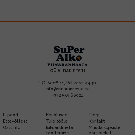
OÜ ALDAR EESTI
F. G. Adoffi 11, Rakvere, 44310
info@viinarannasta.ee
+372 555 60021
E-pood
Kauplused
Blogi
Ettevõttest
Tule tööle
Kontakt
Ostuinfo
Isikuandmete
Muuda küpsiste
töötlemine
nõusolekut