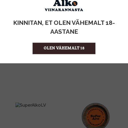
KOGUS:
KINNITAN, ET OLEN VÄHEMALT 18-
AASTANE
0.3KG
MAHT
Kreeka
PÄRITOLURIIK
3.67 €/KG
ÜHIKU HIND
OLEN VÄHEMALT 18
4742883014250
KOOD
20
KOGUS KASTIS