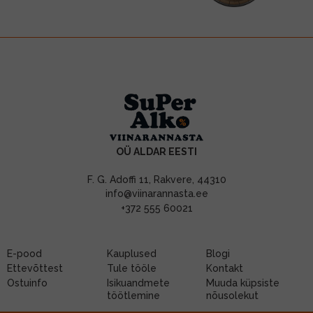
OÜ ALDAR EESTI
F. G. Adoffi 11, Rakvere, 44310
info@viinarannasta.ee
+372 555 60021
E-pood
Kauplused
Blogi
Ettevõttest
Tule tööle
Kontakt
Ostuinfo
Isikuandmete
Muuda küpsiste
töötlemine
nõusolekut