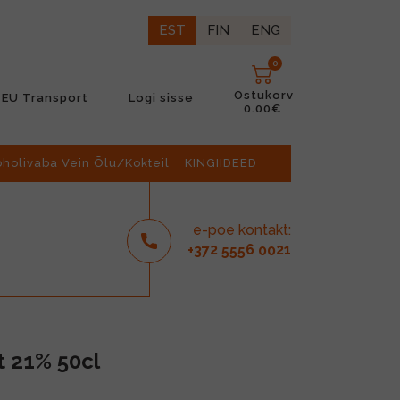
EST
FIN
ENG
0
Ostukorv
EU Transport
Logi sisse
0.00€
oholivaba Vein Õlu/Kokteil
KINGIIDEED
e-poe kontakt:
2
6
21
+37
555
00
t 21% 50cl