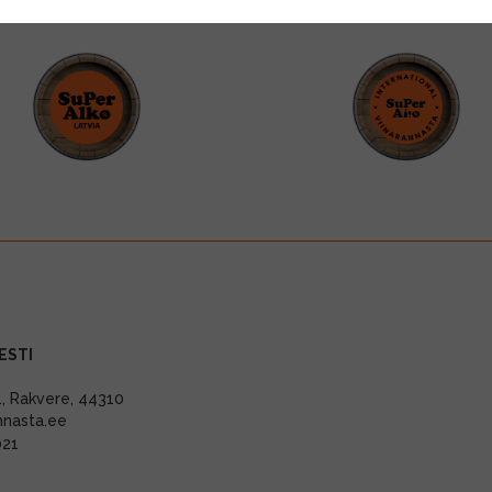
ESTI
11, Rakvere, 44310
nnasta.ee
021