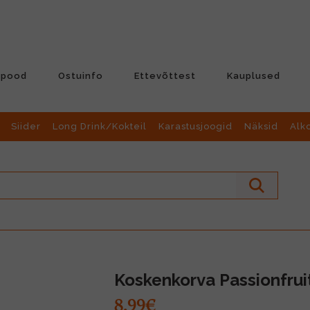
-pood
Ostuinfo
Ettevõttest
Kauplused
Siider
Long Drink/Kokteil
Karastusjoogid
Näksid
Alk
Koskenkorva Passionfrui
8.99€