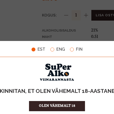
KOGUS:
LISA OST
21%
ALKOHOLISISALDUS
0.5l
MAHT
Soome
PÄRITOLURIIK
EST
ENG
FIN
Liköör
TOOTE LIIK
17.98 €/l
ÜHIKU HIND
6412700335
KOOD
12
KOGUS KASTIS
KINNITAN, ET OLEN VÄHEMALT 18-AASTAN
OLEN VÄHEMALT 18