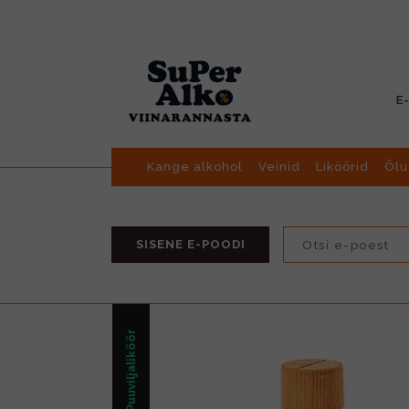
E
Kange alkohol
Veinid
Liköörid
Õlu
SISENE E-POODI
Marja/Puuviljaliköör