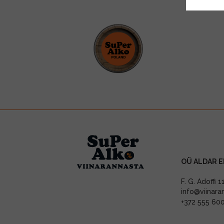
OÜ ALDAR E
F. G. Adoffi 
info@viinara
+372 555 60