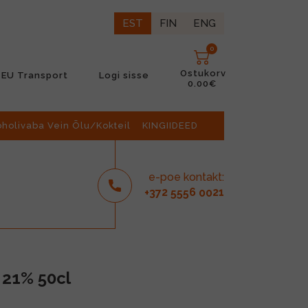
EST
FIN
ENG
0
Ostukorv
EU Transport
Logi sisse
0.00€
oholivaba Vein Õlu/Kokteil
KINGIIDEED
e-poe kontakt:
2
6
21
+37
555
00
 21% 50cl