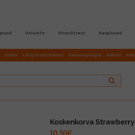
-pood
Ostuinfo
Ettevõttest
Kauplused
Siider
Long Drink/Kokteil
Karastusjoogid
Näksid
Alk
Koskenkorva Strawberry
10.50€