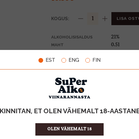
KOGUS:
LISA OST
21%
ALKOHOLISISALDUS
0.5l
MAHT
Soome
PÄRITOLURIIK
EST
ENG
FIN
Liköör
TOOTE LIIK
21.00 €/l
ÜHIKU HIND
6412700351
KOOD
12
KOGUS KASTIS
KINNITAN, ET OLEN VÄHEMALT 18-AASTAN
OLEN VÄHEMALT 18