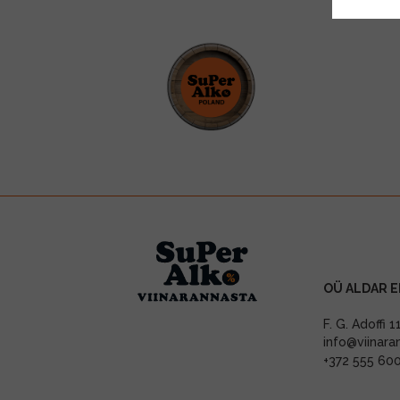
OÜ ALDAR E
F. G. Adoffi 
info@viinara
+372 555 60