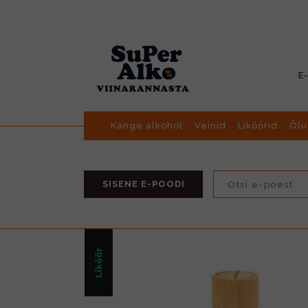
E
Kange alkohol
Veinid
Liköörid
Õlu
SISENE E-POODI
Liköör