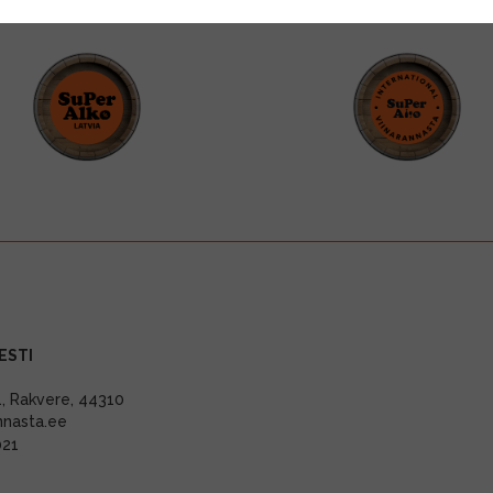
ESTI
11, Rakvere, 44310
nnasta.ee
021