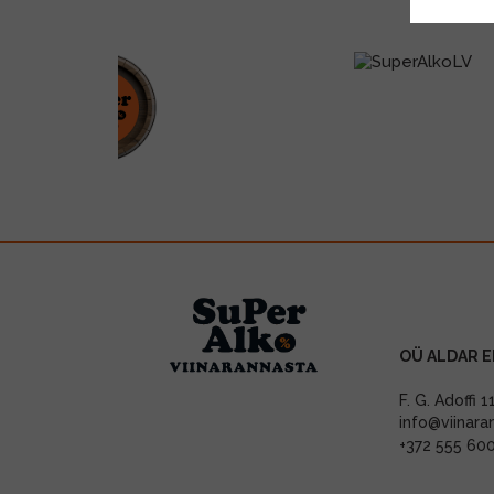
OÜ ALDAR E
F. G. Adoffi 
info@viinara
+372 555 60