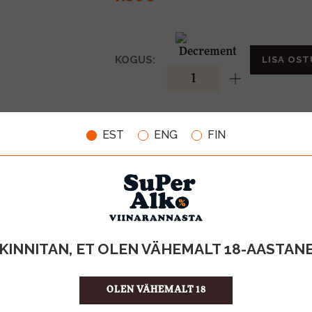
KOGUS:
LISA OST
13,5%
ALKOHOLISISALDUS
EST
ENG
FIN
0.75l
MAHT
Tšiili
PÄRITOLURIIK
Geogr.tähise
TOOTE LIIK
10.00 €/l
ÜHIKU HIND
780466441
KOOD
6
KOGUS KASTIS
KINNITAN, ET OLEN VÄHEMALT 18-AASTAN
OLEN VÄHEMALT 18