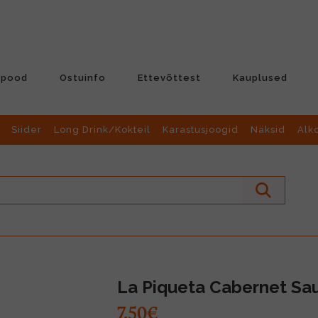
-pood
Ostuinfo
Ettevõttest
Kauplused
Siider
Long Drink/Kokteil
Karastusjoogid
Näksid
Alk
La Piqueta Cabernet Sau
7.50€