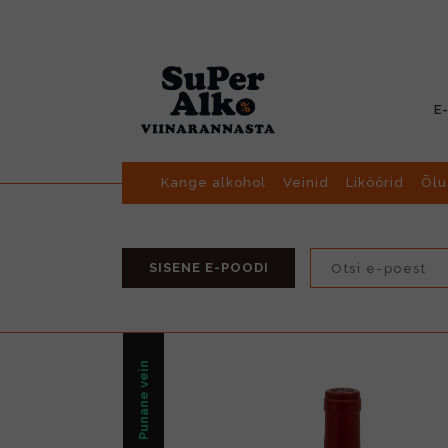
E
Kange alkohol
Veinid
Liköörid
Õlu
SISENE E-POODI
Punane vein