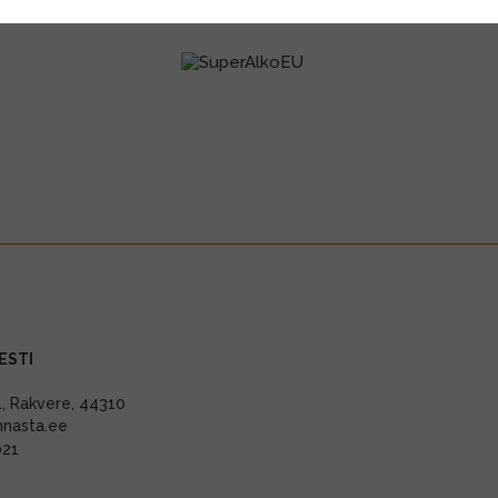
ESTI
11, Rakvere, 44310
nnasta.ee
021