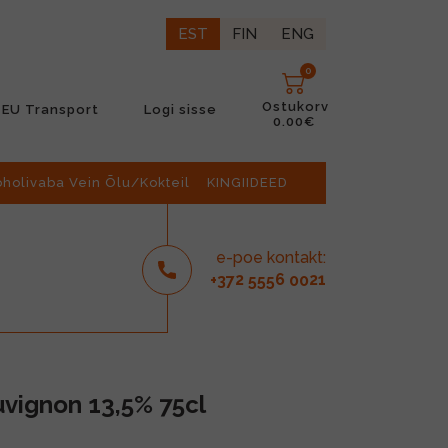
EST
FIN
ENG
0
Ostukorv
EU Transport
Logi sisse
0.00€
oholivaba Vein Õlu/Kokteil
KINGIIDEED
e-poe kontakt:
2
6
21
+37
555
00
vignon 13,5% 75cl