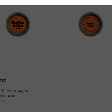
ESTI
11, Rakvere, 44310
nnasta.ee
021