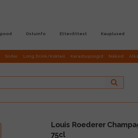
-pood
Ostuinfo
Ettevõttest
Kauplused
Siider
Long Drink/Kokteil
Karastusjoogid
Näksid
Alk
Louis Roederer Champag
75cl