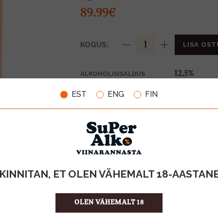
89.99€
KOGUS:
LISA OST
12,5%
ALKOHOLISISALDUS
0.75l
MAHT
EST
ENG
FIN
Prantsusma
PÄRITOLURIIK
KPN-kvalite
TOOTE LIIK
119.99 €/l
ÜHIKU HIND
3114080611
KOOD
6
KOGUS KASTIS
KINNITAN, ET OLEN VÄHEMALT 18-AASTAN
OLEN VÄHEMALT 18