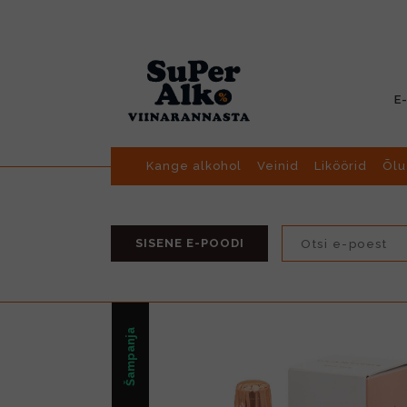
E
Kange alkohol
Veinid
Liköörid
Õlu
SISENE E-POODI
Šampanja