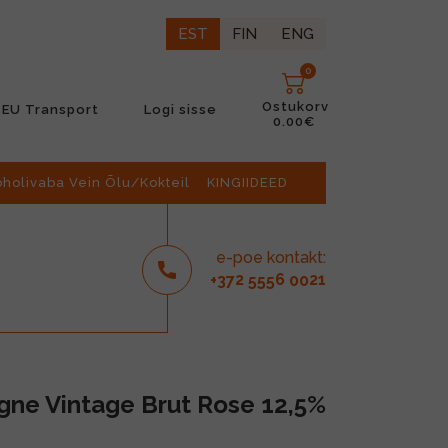
EST
FIN
ENG
0
Ostukorv
EU Transport
Logi sisse
0.00€
oholivaba Vein Õlu/Kokteil
KINGIIDEED
e-poe kontakt:
2
6
21
+37
555
00
ne Vintage Brut Rose 12,5%