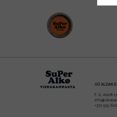
OÜ ALDAR E
F. G. Adoffi 
info@viinara
+372 555 60