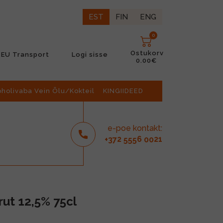
EST
FIN
ENG
0
Ostukorv
EU Transport
Logi sisse
0.00€
oholivaba Vein Õlu/Kokteil
KINGIIDEED
e-poe kontakt:
2
6
21
+37
555
00
rut 12,5% 75cl