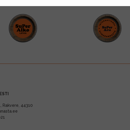
ESTI
11, Rakvere, 44310
nnasta.ee
021