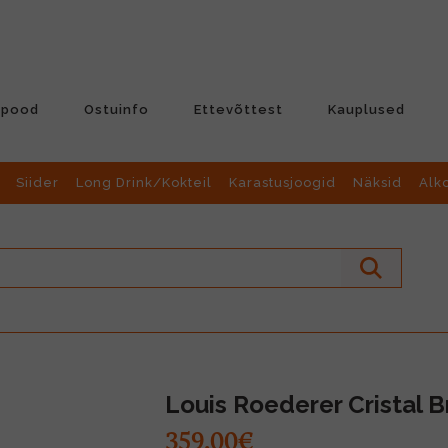
-pood
Ostuinfo
Ettevõttest
Kauplused
Siider
Long Drink/Kokteil
Karastusjoogid
Näksid
Alk
Louis Roederer Cristal B
359.00€