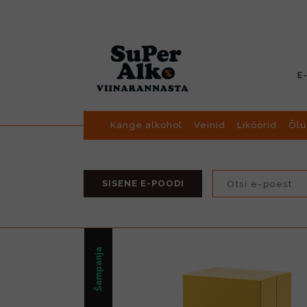
E
Kange alkohol
Veinid
Liköörid
Õlu
SISENE E-POODI
Šampanja