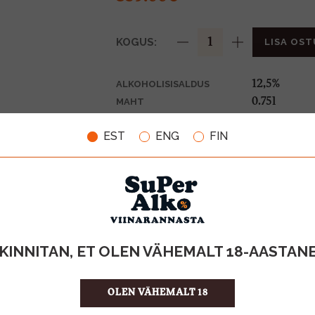
KOGUS:
LISA OST
12,5%
ALKOHOLISISALDUS
0.75l
MAHT
Prantsusma
PÄRITOLURIIK
EST
ENG
FIN
KPN-kvalite
TOOTE LIIK
478.67 €/l
ÜHIKU HIND
3114080721
KOOD
KINNITAN, ET OLEN VÄHEMALT 18-AASTAN
OLEN VÄHEMALT 18