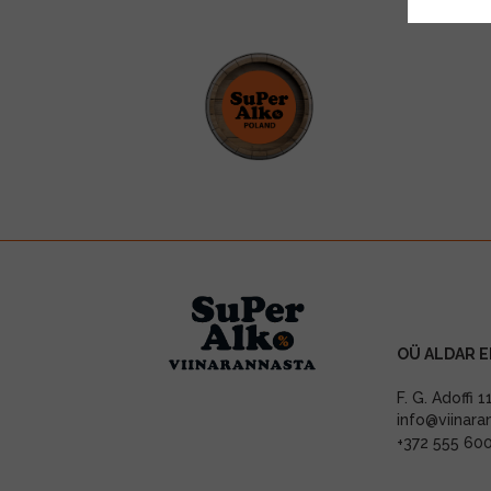
OÜ ALDAR E
F. G. Adoffi 
info@viinara
+372 555 60