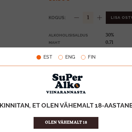
KOGUS:
LISA OST
30%
ALKOHOLISISALDUS
0.7l
MAHT
Itaalia
PÄRITOLURIIK
EST
ENG
FIN
Liköör
TOOTE LIIK
23.57 €/l
ÜHIKU HIND
8000353003
KOOD
6
KOGUS KASTIS
KINNITAN, ET OLEN VÄHEMALT 18-AASTAN
OLEN VÄHEMALT 18