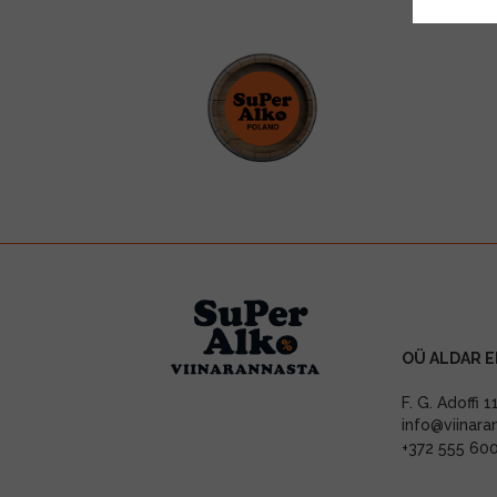
OÜ ALDAR E
F. G. Adoffi 
info@viinara
+372 555 60