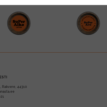
ESTI
11, Rakvere, 44310
nnasta.ee
021