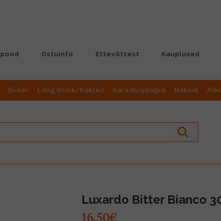
-pood
Ostuinfo
Ettevõttest
Kauplused
Siider
Long Drink/Kokteil
Karastusjoogid
Näksid
Alk
Luxardo Bitter Bianco 3
16.50€