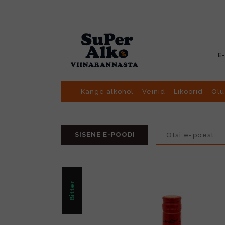
E
Kange alkohol
Veinid
Liköörid
Õlu
SISENE E-POODI
Bitter