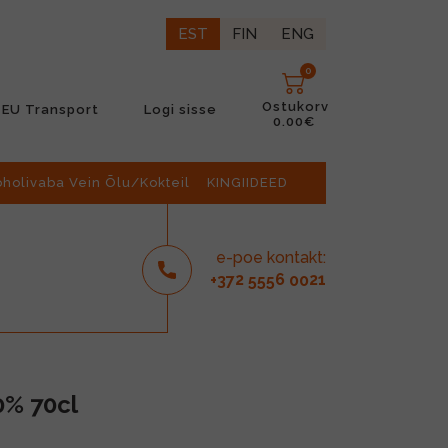
EST
FIN
ENG
0
Ostukorv
EU Transport
Logi sisse
0.00€
oholivaba Vein Õlu/Kokteil
KINGIIDEED
e-poe kontakt:
2
6
21
+37
555
00
0% 70cl