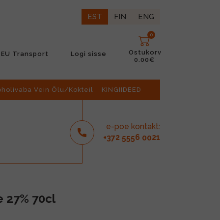
EST
FIN
ENG
0
Ostukorv
EU Transport
Logi sisse
0.00€
oholivaba Vein Õlu/Kokteil
KINGIIDEED
e-poe kontakt:
2
6
21
+37
555
00
e 27% 70cl