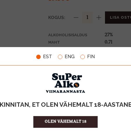
KOGUS:
LISA OST
27%
ALKOHOLISISALDUS
0.7l
MAHT
Itaalia
PÄRITOLURIIK
EST
ENG
FIN
Liköör
TOOTE LIIK
27.86 €/l
ÜHIKU HIND
8000353001
KOOD
6
KOGUS KASTIS
KINNITAN, ET OLEN VÄHEMALT 18-AASTAN
OLEN VÄHEMALT 18