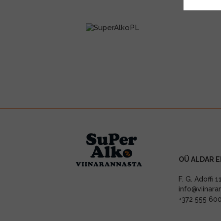
OÜ ALDAR E
F. G. Adoffi 
info@viinara
+372 555 60