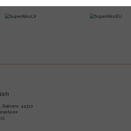
ESTI
11, Rakvere, 44310
nnasta.ee
021