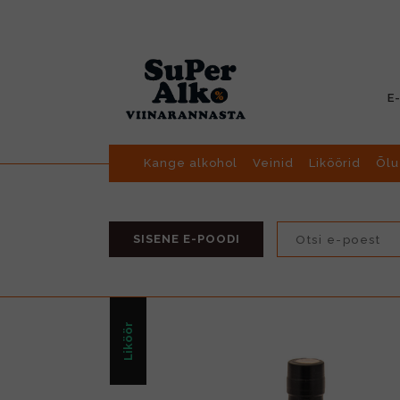
E
Kange alkohol
Veinid
Liköörid
Õlu
SISENE E-POODI
Liköör