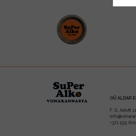
OÜ ALDAR E
F. G. Adoffi 
info@viinara
+372 555 60