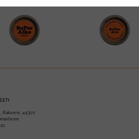
ESTI
11, Rakvere, 44310
nnasta.ee
021