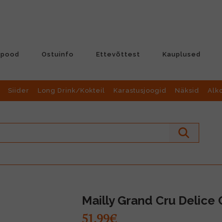
-pood
Ostuinfo
Ettevõttest
Kauplused
Siider
Long Drink/Kokteil
Karastusjoogid
Näksid
Alk
Mailly Grand Cru Delic
51.99€