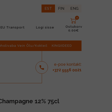
EST
FIN
ENG
0
Ostukorv
EU Transport
Logi sisse
0.00€
oholivaba Vein Õlu/Kokteil
KINGIIDEED
e-poe kontakt:
2
6
21
+37
555
00
e Champagne 12% 75cl