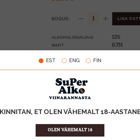
KOGUS:
LISA OST
12%
ALKOHOLISISALDUS
0.75l
MAHT
Prantsusma
PÄRITOLURIIK
EST
ENG
FIN
KPN-kvalite
TOOTE LIIK
69.32 €/l
ÜHIKU HIND
3384901070
KOOD
KINNITAN, ET OLEN VÄHEMALT 18-AASTAN
OLEN VÄHEMALT 18