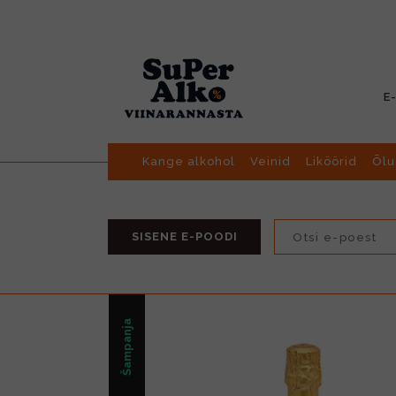
E
Kange alkohol
Veinid
Liköörid
Õlu
SISENE E-POODI
Šampanja