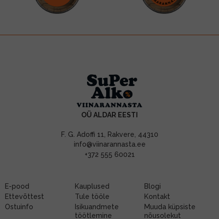
OÜ ALDAR EESTI
F. G. Adoffi 11, Rakvere, 44310
info@viinarannasta.ee
+372 555 60021
E-pood
Kauplused
Blogi
Ettevõttest
Tule tööle
Kontakt
Ostuinfo
Isikuandmete
Muuda küpsiste
töötlemine
nõusolekut