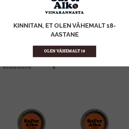
KOGUS:
KINNITAN, ET OLEN VÄHEMALT 18-
15%
ALKOHOLISISALDUS
1l
MAHT
AASTANE
Itaalia
PÄRITOLURIIK
Vermut
TOOTE LIIK
OLEN VÄHEMALT 18
14.50 €/l
ÜHIKU HIND
5010677925006
KOOD
6
KOGUS KASTIS