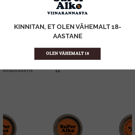
KOGUS:
KINNITAN, ET OLEN VÄHEMALT 18-
15%
ALKOHOLISISALDUS
1l
MAHT
AASTANE
Itaalia
PÄRITOLURIIK
Vermut
TOOTE LIIK
OLEN VÄHEMALT 18
14.99 €/l
ÜHIKU HIND
5010677915007
KOOD
12
KOGUS KASTIS