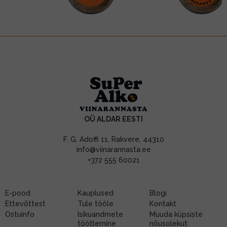
OÜ ALDAR EESTI
F. G. Adoffi 11, Rakvere, 44310
info@viinarannasta.ee
+372 555 60021
E-pood
Kauplused
Blogi
Ettevõttest
Tule tööle
Kontakt
Ostuinfo
Isikuandmete
Muuda küpsiste
töötlemine
nõusolekut