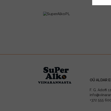
OÜ ALDAR E
F. G. Adoffi 
info@viinara
+372 555 60