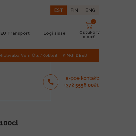
EST
FIN
ENG
0
Ostukorv
EU Transport
Logi sisse
0.00€
oholivaba Vein Õlu/Kokteil
KINGIIDEED
e-poe kontakt:
2
6
21
+37
555
00
100cl