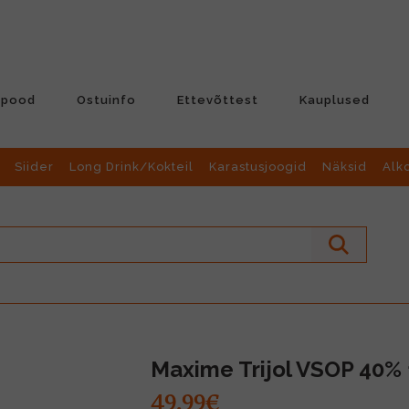
-pood
Ostuinfo
Ettevõttest
Kauplused
Siider
Long Drink/Kokteil
Karastusjoogid
Näksid
Alk
Maxime Trijol VSOP 40% 
49.99€