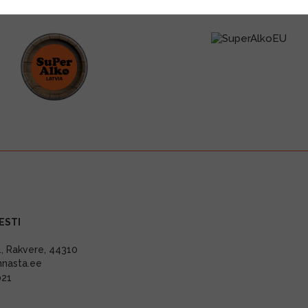
ESTI
11, Rakvere, 44310
nnasta.ee
021