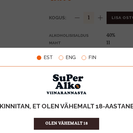
KOGUS:
LISA OST
40%
ALKOHOLISISALDUS
1l
MAHT
Prantsusma
PÄRITOLURIIK
EST
ENG
FIN
Cognac
TOOTE LIIK
49.99 €/l
ÜHIKU HIND
354468000
KOOD
6
KOGUS KASTIS
KINNITAN, ET OLEN VÄHEMALT 18-AASTAN
OLEN VÄHEMALT 18