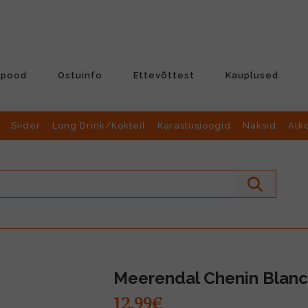
-pood
Ostuinfo
Ettevõttest
Kauplused
Siider
Long Drink/Kokteil
Karastusjoogid
Näksid
Alk
Meerendal Chenin Blanc
12.99€