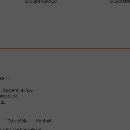
ESTI
11, Rakvere, 44310
nnasta.ee
021
Tule tööle
Kontakt
 küpsiste nõusolekut