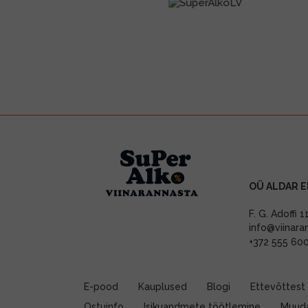
OÜ ALDAR E
F. G. Adoffi 
info@viinara
+372 555 60
E-pood
Kauplused
Blogi
Ettevõttest
Ostuinfo
Isikuandmete töötlemine
Muuda