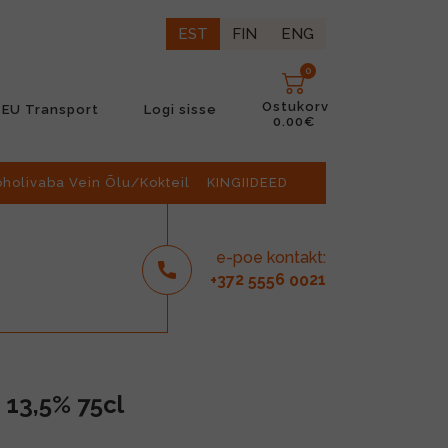
EST
FIN
ENG
0
Ostukorv
EU Transport
Logi sisse
0.00€
oholivaba Vein Õlu/Kokteil
KINGIIDEED
e-poe kontakt:
2
6
21
+37
555
00
 13,5% 75cl