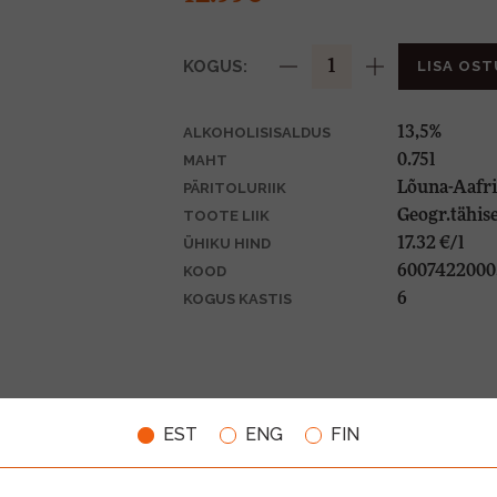
KOGUS:
LISA OST
13,5%
ALKOHOLISISALDUS
0.75l
MAHT
Lõuna-Aafri
PÄRITOLURIIK
Geogr.tähise
TOOTE LIIK
17.32 €/l
ÜHIKU HIND
6007422000
KOOD
6
KOGUS KASTIS
EST
ENG
FIN
VIINAMARJAD