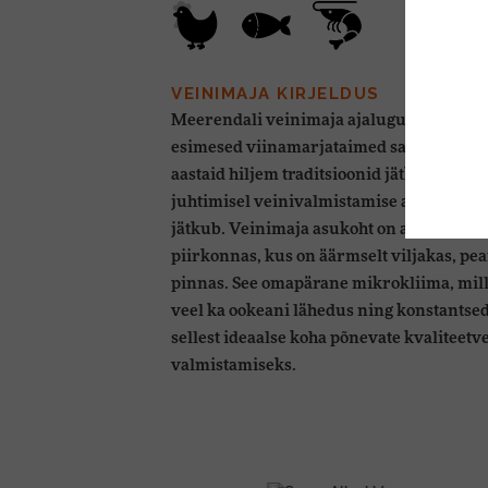
VEINIMAJA KIRJELDUS
Meerendali veinimaja ajalugu algab 1702 
esimesed viinamarjataimed said maha is
aastaid hiljem traditsioonid jätkuvad nin
juhtimisel veinivalmistamise ajalugu kir
jätkub. Veinimaja asukoht on ainulaadse
piirkonnas, kus on äärmselt viljakas, pea
pinnas. See omapärane mikrokliima, mill
veel ka ookeani lähedus ning konstantsed
sellest ideaalse koha põnevate kvaliteetv
valmistamiseks.