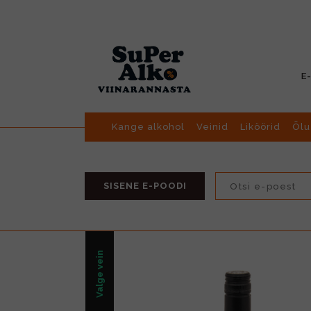
E
Kange alkohol
Veinid
Liköörid
Õlu
SISENE E-POODI
Valge vein