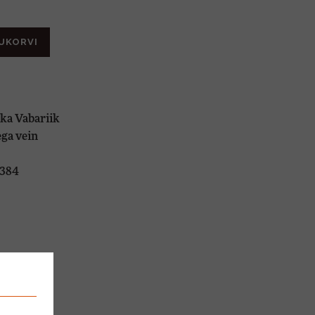
UKORVI
ka Vabariik
ga vein
384