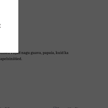
E
pilised viljad nagu guava, papaia, kuid ka
i apelsiniõied.