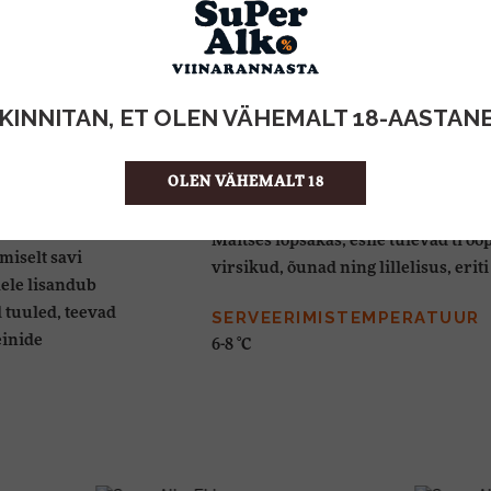
100% Chenin Blanc
VÄRVUS
Särav õlgkollane
KINNITAN, ET OLEN VÄHEMALT 18-AASTAN
aastal, mil
AROOM
tutatud. Sadu
Aroomis värske ja troopiline.
g Coertze pere
OLEN VÄHEMALT 18
glikult ka
MAITSE
lt jahedamas
Maitses lopsakas, esile tulevad troo
miselt savi
virsikud, õunad ning lillelisus, erit
ele lisandub
 tuuled, teevad
SERVEERIMISTEMPERATUUR
einide
6-8 °C