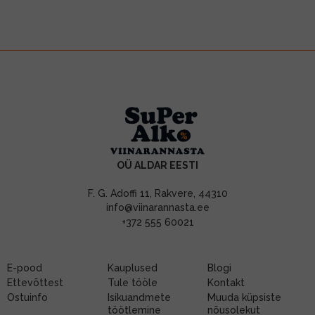
OÜ ALDAR EESTI
F. G. Adoffi 11, Rakvere, 44310
info@viinarannasta.ee
+372 555 60021
E-pood
Kauplused
Blogi
Ettevõttest
Tule tööle
Kontakt
Ostuinfo
Isikuandmete
Muuda küpsiste
töötlemine
nõusolekut