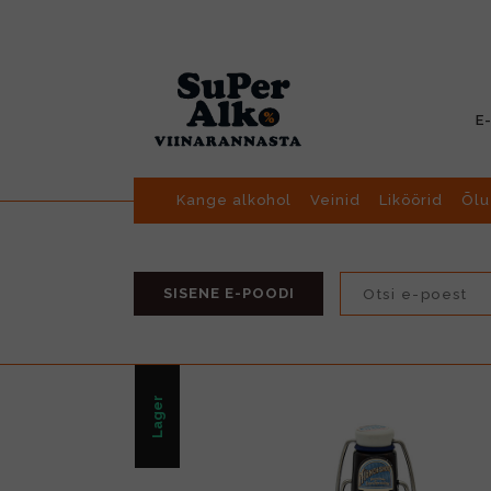
E
Kange alkohol
Veinid
Liköörid
Õlu
SISENE E-POODI
Lager