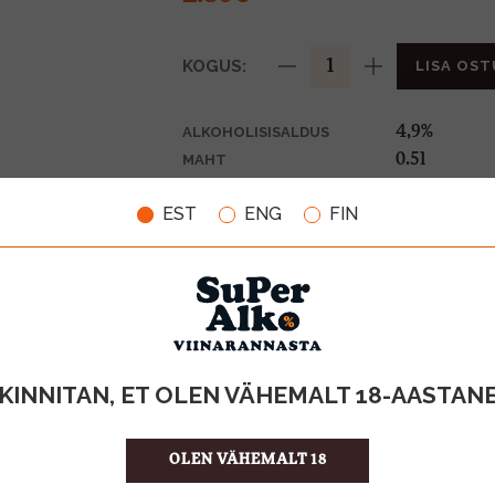
KOGUS:
LISA OST
4,9%
ALKOHOLISISALDUS
0.5l
MAHT
Saksamaa
PÄRITOLURIIK
EST
ENG
FIN
Õlu
TOOTE LIIK
0,10€
PANT
5.60 €/l
ÜHIKU HIND
4082100003
KOOD
20
KOGUS KASTIS
KINNITAN, ET OLEN VÄHEMALT 18-AASTAN
OLEN VÄHEMALT 18