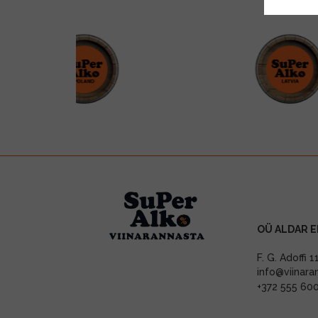
OÜ ALDAR E
F. G. Adoffi 
info@viinara
+372 555 60