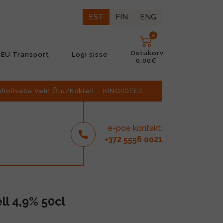
EST
FIN
ENG
0
Ostukorv
EU Transport
Logi sisse
0.00€
oholivaba Vein Õlu/Kokteil
KINGIIDEED
e-poe kontakt:
2
6
21
+37
555
00
l 4,9% 50cl