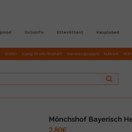
-pood
Ostuinfo
Ettevõttest
Kauplused
Siider
Long Drink/Kokteil
Karastusjoogid
Näksid
Alk
Mönchshof Bayerisch Hel
2.80€