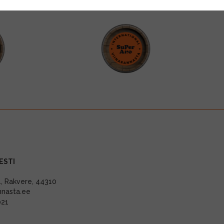
ESTI
11, Rakvere, 44310
nnasta.ee
021