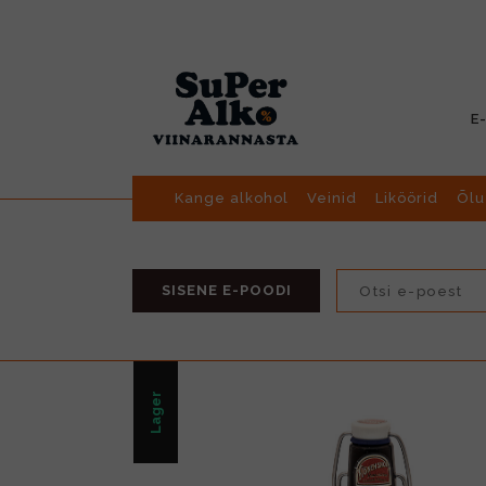
E
Kange alkohol
Veinid
Liköörid
Õlu
SISENE E-POODI
Lager