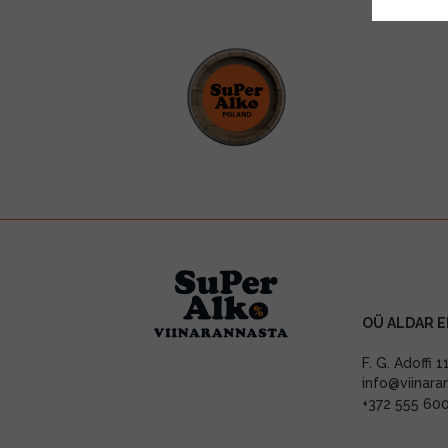
OÜ ALDAR E
F. G. Adoffi 
info@viinara
+372 555 60