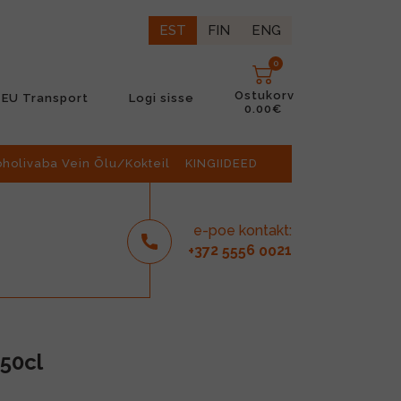
EST
FIN
ENG
0
Ostukorv
EU Transport
Logi sisse
0.00€
oholivaba Vein Õlu/Kokteil
KINGIIDEED
e-poe kontakt:
2
6
21
+37
555
00
50cl