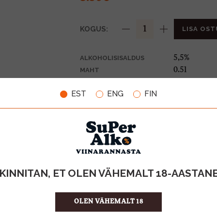
KOGUS:
LISA OST
5,5%
ALKOHOLISISALDUS
0.5l
MAHT
Saksamaa
PÄRITOLURIIK
EST
ENG
FIN
Õlu
TOOTE LIIK
0,10€
PANT
7.00 €/l
ÜHIKU HIND
4082100002
KOOD
9
KOGUS KASTIS
KINNITAN, ET OLEN VÄHEMALT 18-AASTAN
OLEN VÄHEMALT 18