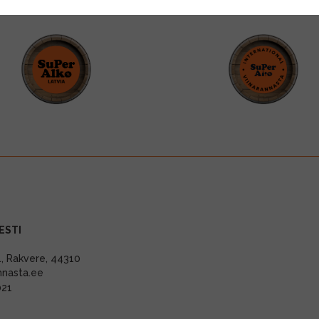
ESTI
11, Rakvere, 44310
nnasta.ee
021