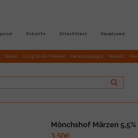
-pood
Ostuinfo
Ettevõttest
Kauplused
Siider
Long Drink/Kokteil
Karastusjoogid
Näksid
Alk
Mönchshof Märzen 5,5% 
3.50€