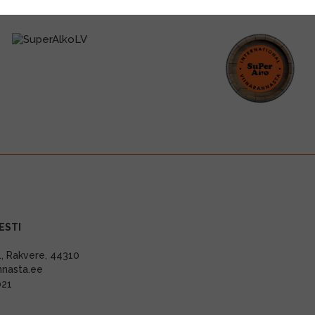
ESTI
11, Rakvere, 44310
nnasta.ee
021