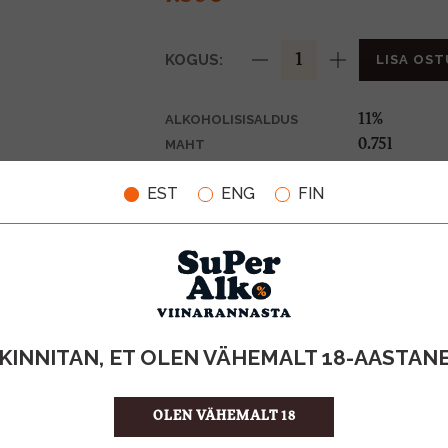
KOGUS:
LISA OST
11%
ALKOHOLISISALDUS
0.75l
MAHT
Hispaania
PÄRITOLURIIK
EST
ENG
FIN
Vahuvein
TOOTE LIIK
10.00 €/l
ÜHIKU HIND
8410702065
KOOD
6
KOGUS KASTIS
KINNITAN, ET OLEN VÄHEMALT 18-AASTAN
OLEN VÄHEMALT 18