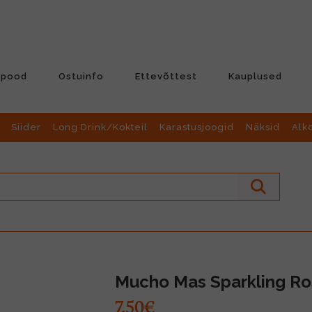
-pood
Ostuinfo
Ettevõttest
Kauplused
Siider
Long Drink/Kokteil
Karastusjoogid
Näksid
Alk
Mucho Mas Sparkling Ro
7.50€