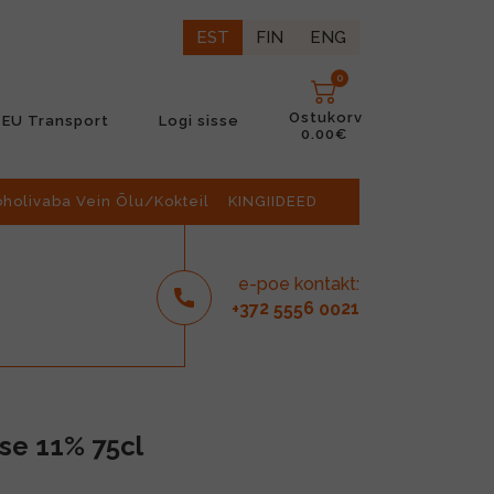
EST
FIN
ENG
0
Ostukorv
EU Transport
Logi sisse
0.00€
oholivaba Vein Õlu/Kokteil
KINGIIDEED
e-poe kontakt:
2
6
21
+37
555
00
se 11% 75cl