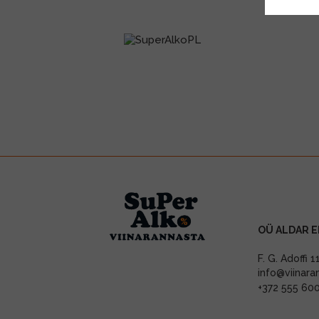
OÜ ALDAR E
F. G. Adoffi 
info@viinara
+372 555 60