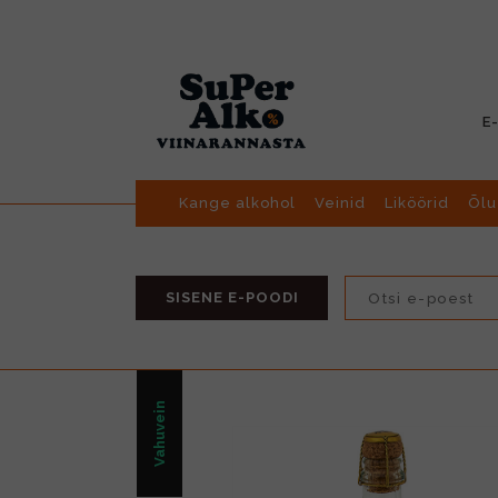
E
Kange alkohol
Veinid
Liköörid
Õlu
SISENE E-POODI
Vahuvein