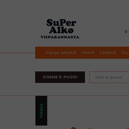
E
Kange alkohol
Veinid
Liköörid
Õlu
SISENE E-POODI
Pähklid