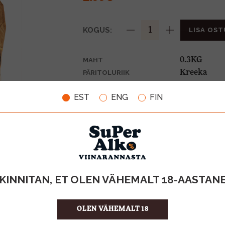
KOGUS:
LISA OST
0.3KG
MAHT
Kreeka
PÄRITOLURIIK
9.97 €/KG
ÜHIKU HIND
EST
ENG
FIN
4742883013
KOOD
20
KOGUS KASTIS
KINNITAN, ET OLEN VÄHEMALT 18-AASTAN
OLEN VÄHEMALT 18