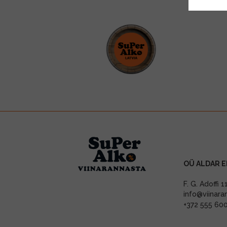
OÜ ALDAR E
F. G. Adoffi 
info@viinara
+372 555 60