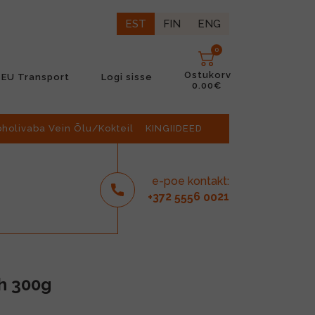
EST
FIN
ENG
0
Ostukorv
EU Transport
Logi sisse
0.00€
oholivaba Vein Õlu/Kokteil
KINGIIDEED
e-poe kontakt:
2
6
21
+37
555
00
h 300g