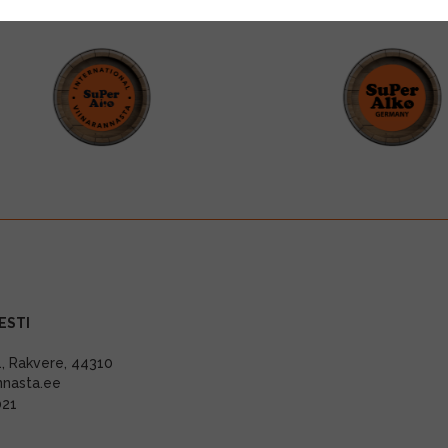
ESTI
11, Rakvere, 44310
nnasta.ee
021