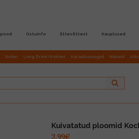
-pood
Ostuinfo
Ettevõttest
Kauplused
Siider
Long Drink/Kokteil
Karastusjoogid
Näksid
Alk
Kuivatatud ploomid Koc
2.99€