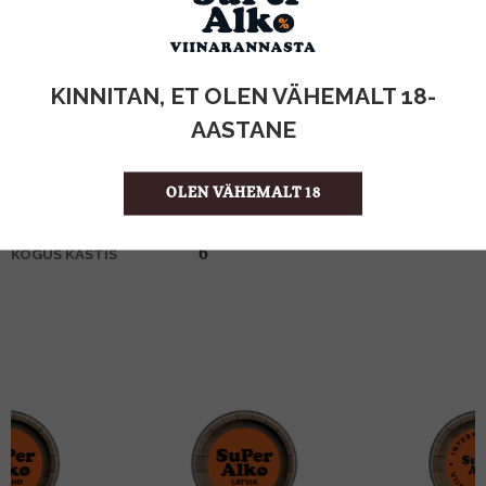
KOGUS:
KINNITAN, ET OLEN VÄHEMALT 18-
40%
ALKOHOLISISALDUS
1l
MAHT
AASTANE
Šotimaa
PÄRITOLURIIK
Whiskey
TOOTE LIIK
OLEN VÄHEMALT 18
19.99 €/l
ÜHIKU HIND
4742883017565
KOOD
6
KOGUS KASTIS