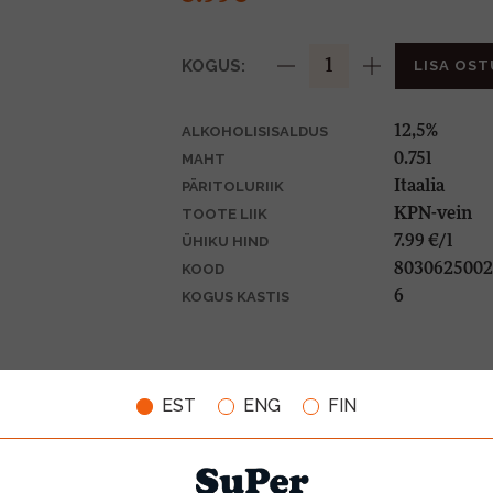
KOGUS:
LISA OST
12,5%
ALKOHOLISISALDUS
0.75l
MAHT
Itaalia
PÄRITOLURIIK
KPN-vein
TOOTE LIIK
7.99 €/l
ÜHIKU HIND
8030625002
KOOD
6
KOGUS KASTIS
EST
ENG
FIN
VIINAMARJAD