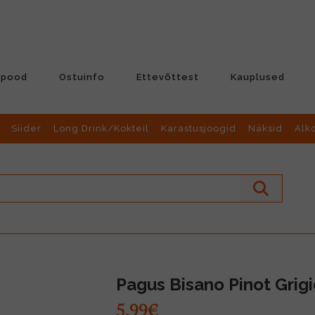
-pood
Ostuinfo
Ettevõttest
Kauplused
Siider
Long Drink/Kokteil
Karastusjoogid
Näksid
Alk
Pagus Bisano Pinot Grigi
5.99€