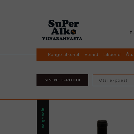
E
Kange alkohol
Veinid
Liköörid
Õlu
SISENE E-POODI
Valge vein