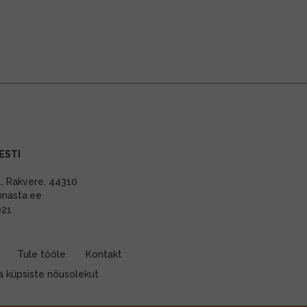
ESTI
11, Rakvere, 44310
nnasta.ee
021
Tule tööle
Kontakt
 küpsiste nõusolekut