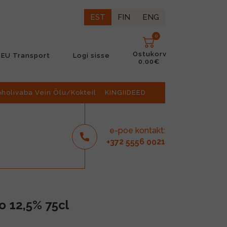
EST
FIN
ENG
0
Ostukorv
EU Transport
Logi sisse
0.00€
oholivaba Vein Õlu/Kokteil
KINGIIDEED
e-poe kontakt:
2
6
21
+37
555
00
o 12,5% 75cl