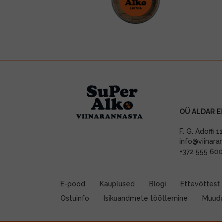
OÜ ALDAR E
F. G. Adoffi 
info@viinara
+372 555 60
E-pood
Kauplused
Blogi
Ettevõttest
Ostuinfo
Isikuandmete töötlemine
Muuda