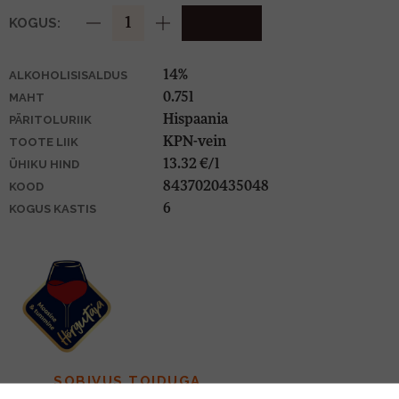
KOGUS:
14%
ALKOHOLISISALDUS
0.75l
MAHT
Hispaania
PÄRITOLURIIK
KPN-vein
TOOTE LIIK
13.32 €/l
ÜHIKU HIND
8437020435048
KOOD
6
KOGUS KASTIS
SOBIVUS TOIDUGA