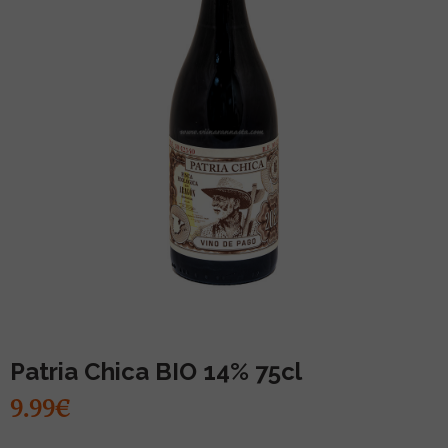
MUU PIIRITUSJOOK
GLÖGI
TEKIILA
HÕRGUTAJA
Patria Chica BIO 14% 75cl
9.99€