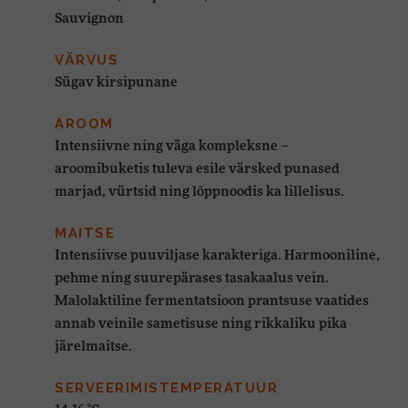
Sauvignon
VÄRVUS
Sügav kirsipunane
AROOM
Intensiivne ning väga kompleksne –
aroomibuketis tuleva esile värsked punased
marjad, vürtsid ning lõppnoodis ka lillelisus.
MAITSE
Intensiivse puuviljase karakteriga. Harmooniline,
pehme ning suurepärases tasakaalus vein.
Malolaktiline fermentatsioon prantsuse vaatides
annab veinile sametisuse ning rikkaliku pika
järelmaitse.
SERVEERIMISTEMPERATUUR