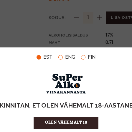
KOGUS:
LISA OST
17%
ALKOHOLISISALDUS
0.7l
MAHT
Hispaania
PÄRITOLURIIK
EST
ENG
FIN
Liköör
TOOTE LIIK
21.41 €/l
ÜHIKU HIND
8410837829
KOOD
6
KOGUS KASTIS
KINNITAN, ET OLEN VÄHEMALT 18-AASTAN
OLEN VÄHEMALT 18