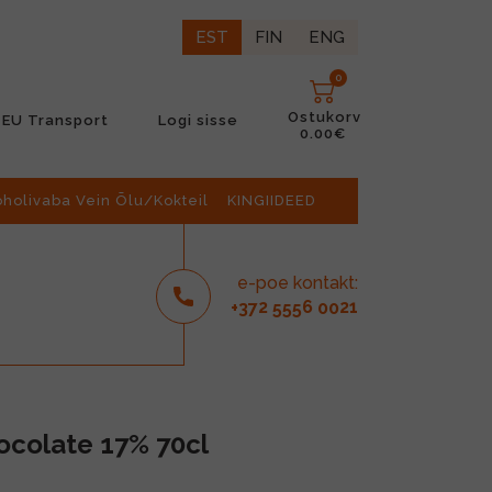
EST
FIN
ENG
0
Ostukorv
EU Transport
Logi sisse
0.00€
oholivaba Vein Õlu/Kokteil
KINGIIDEED
e-poe kontakt:
2
6
21
+37
555
00
ocolate 17% 70cl