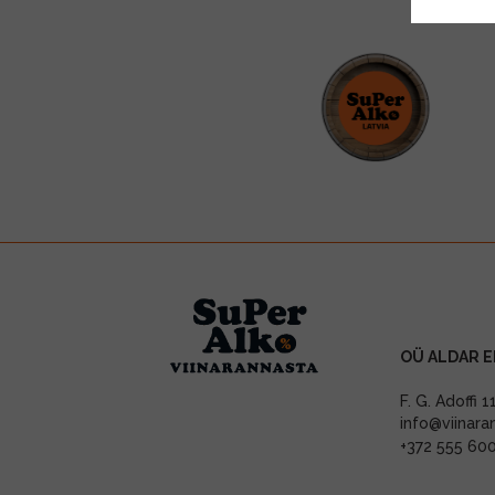
OÜ ALDAR E
F. G. Adoffi 
info@viinara
+372 555 60