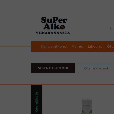
E
Kange alkohol
Veinid
Liköörid
Õlu
SISENE E-POODI
Kooreliköör