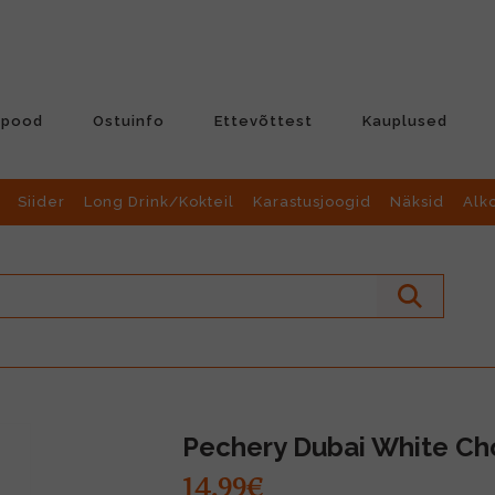
-pood
Ostuinfo
Ettevõttest
Kauplused
Siider
Long Drink/Kokteil
Karastusjoogid
Näksid
Alk
Pechery Dubai White Ch
14.99€