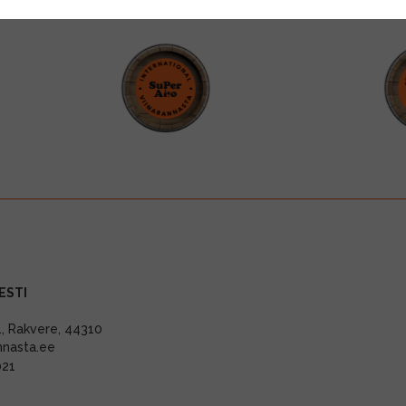
ESTI
11, Rakvere, 44310
nnasta.ee
021