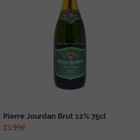
MUU PIIRITUSJOOK
GLÖGI
TEKIILA
HÕRGUTAJA
Pierre Jourdan Brut 12% 75cl
13.99€