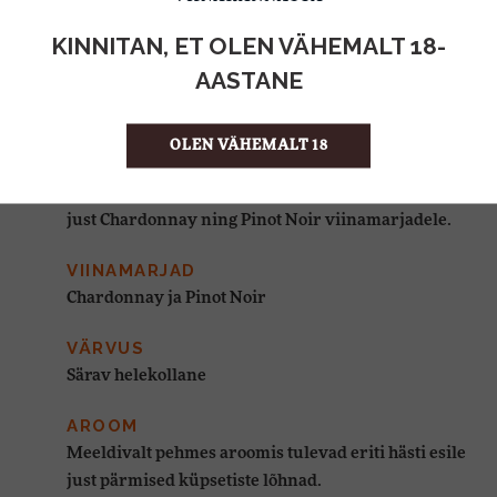
KINNITAN, ET OLEN VÄHEMALT 18-
AASTANE
VEINIMAJA
Haute Carabiere veinimajas, kus Pierre Jourdan
vahuveinid valmivad, valmistab Arnimi perekond
OLEN VÄHEMALT 18
imelisi Cap Classique traditsioonilisel meetodil
valmistatud vahuveine, olles spetsialiseerunud
just Chardonnay ning Pinot Noir viinamarjadele.
VIINAMARJAD
Chardonnay ja Pinot Noir
VÄRVUS
Särav helekollane
AROOM
Meeldivalt pehmes aroomis tulevad eriti hästi esile
just pärmised küpsetiste lõhnad.