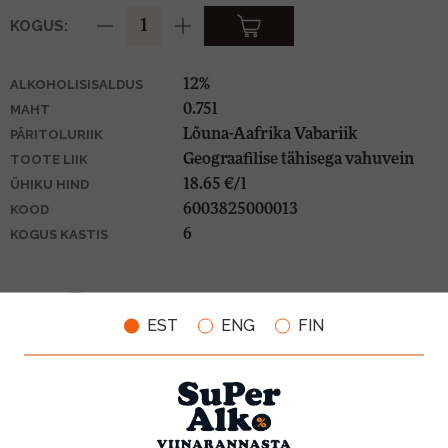
KOGUS:
12%
ALKOHOLISISALDUS
0.75l
MAHT
Lõuna-Aafrika Vabariik
PÄRITOLURIIK
Geograafilise tähisega vahuvein
TOOTE LIIK
18.65 €/l
ÜHIKU HIND
6003825000013
KOOD
6
KOGUS KASTIS
EST
ENG
FIN
SOBIVUS TOIDUGA