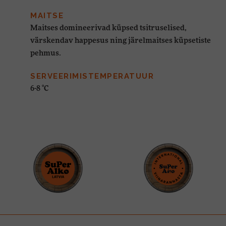
MAITSE
Maitses domineerivad küpsed tsitruselised,
värskendav happesus ning järelmaitses küpsetiste
pehmus.
SERVEERIMISTEMPERATUUR
6-8 °C