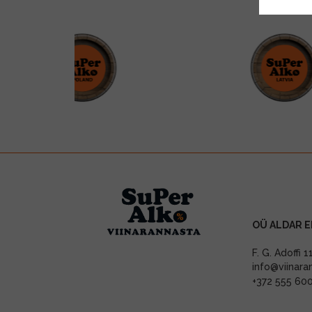
OÜ ALDAR E
F. G. Adoffi 
info@viinara
+372 555 60