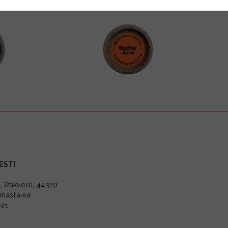
ESTI
11, Rakvere, 44310
nnasta.ee
021