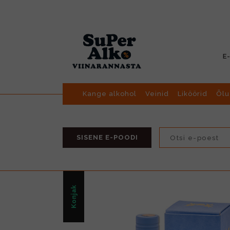
E
Kange alkohol
Veinid
Liköörid
Õlu
SISENE E-POODI
Konjak