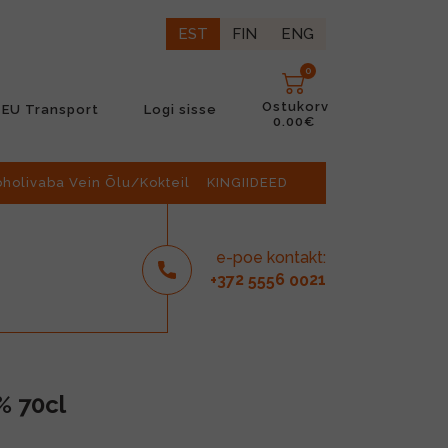
EST
FIN
ENG
0
Ostukorv
EU Transport
Logi sisse
0.00€
oholivaba Vein Õlu/Kokteil
KINGIIDEED
e-poe kontakt:
2
6
21
+37
555
00
% 70cl