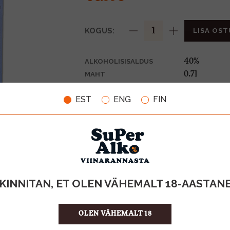
KOGUS:
LISA OST
40%
ALKOHOLISISALDUS
0.7l
MAHT
Prantsusma
PÄRITOLURIIK
EST
ENG
FIN
Cognac
TOOTE LIIK
64.27 €/l
ÜHIKU HIND
3760032906
KOOD
6
KOGUS KASTIS
KINNITAN, ET OLEN VÄHEMALT 18-AASTAN
OLEN VÄHEMALT 18