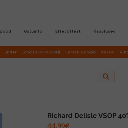
-pood
Ostuinfo
Ettevõttest
Kauplused
Siider
Long Drink/Kokteil
Karastusjoogid
Näksid
Alk
Richard Delisle VSOP 40
44.99€