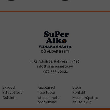
OÜ ALDAR EESTI
F. G. Adoffi 11, Rakvere, 44310
info@viinarannasta.ee
+372 555 60021
E-pood
Kauplused
Blogi
Ettevõttest
Tule tööle
Kontakt
Ostuinfo
Isikuandmete
Muuda küpsiste
töötlemine
nõusolekut