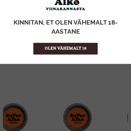
KOGUS:
KINNITAN, ET OLEN VÄHEMALT 18-
25,3%
ALKOHOLISISALDUS
AASTANE
1l
MAHT
Itaalia
PÄRITOLURIIK
Liköör
TOOTE LIIK
OLEN VÄHEMALT 18
24.99 €/l
ÜHIKU HIND
8005765970164
KOOD