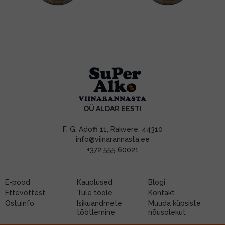
OÜ ALDAR EESTI
F. G. Adoffi 11, Rakvere, 44310
info@viinarannasta.ee
+372 555 60021
E-pood
Kauplused
Blogi
Ettevõttest
Tule tööle
Kontakt
Ostuinfo
Isikuandmete
Muuda küpsiste
töötlemine
nõusolekut