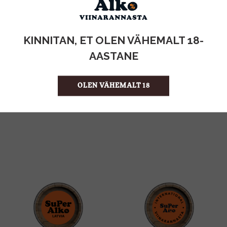
KOGUS:
KINNITAN, ET OLEN VÄHEMALT 18-
AASTANE
0.15KG
MAHT
Kreeka
PÄRITOLURIIK
6.60 €/KG
ÜHIKU HIND
OLEN VÄHEMALT 18
4742883014168
KOOD
20
KOGUS KASTIS