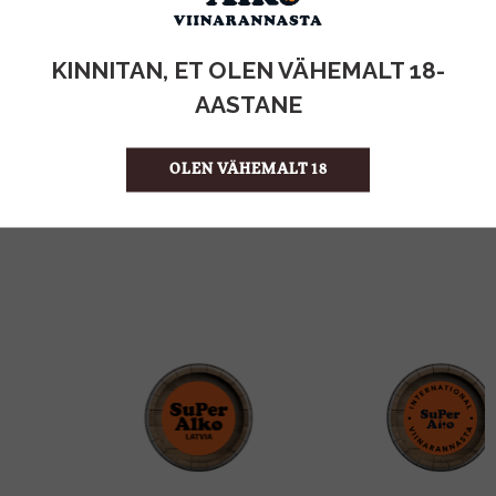
KOGUS:
KINNITAN, ET OLEN VÄHEMALT 18-
0.53KG
MAHT
AASTANE
Eesti
PÄRITOLURIIK
7.53 €/KG
ÜHIKU HIND
OLEN VÄHEMALT 18
4740073070437
KOOD
8
KOGUS KASTIS