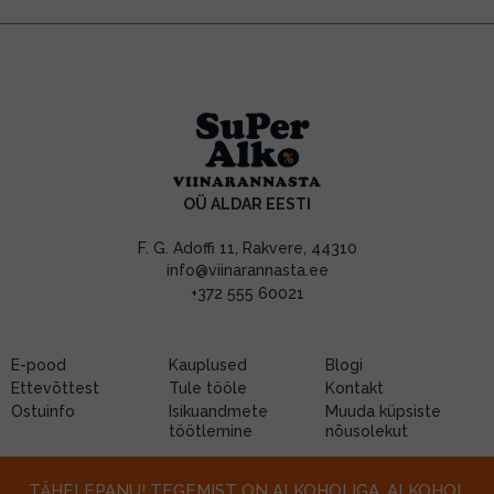
OÜ ALDAR EESTI
F. G. Adoffi 11, Rakvere, 44310
info@viinarannasta.ee
+372 555 60021
E-pood
Kauplused
Blogi
Ettevõttest
Tule tööle
Kontakt
Ostuinfo
Isikuandmete
Muuda küpsiste
töötlemine
nõusolekut
TÄHELEPANU! TEGEMIST ON ALKOHOLIGA. ALKOHOL