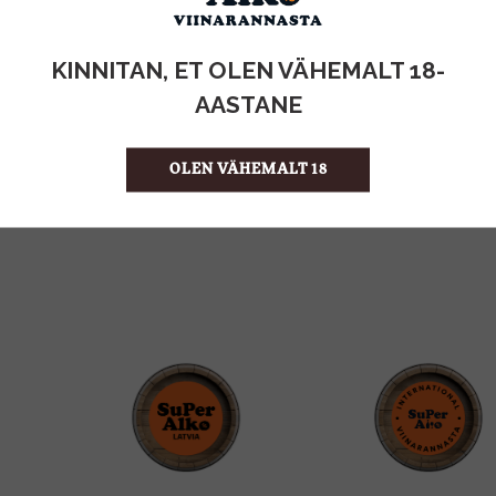
KOGUS:
KINNITAN, ET OLEN VÄHEMALT 18-
0.53KG
MAHT
AASTANE
Eesti
PÄRITOLURIIK
8.49 €/KG
ÜHIKU HIND
OLEN VÄHEMALT 18
4740073040362
KOOD
8
KOGUS KASTIS