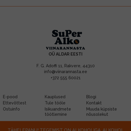
OÜ ALDAR EESTI
F. G. Adoffi 11, Rakvere, 44310
info@viinarannasta.ee
+372 555 60021
E-pood
Kauplused
Blogi
Ettevõttest
Tule tööle
Kontakt
Ostuinfo
Isikuandmete
Muuda küpsiste
töötlemine
nõusolekut
TÄHELEPANU! TEGEMIST ON ALKOHOLIGA. ALKOHOL