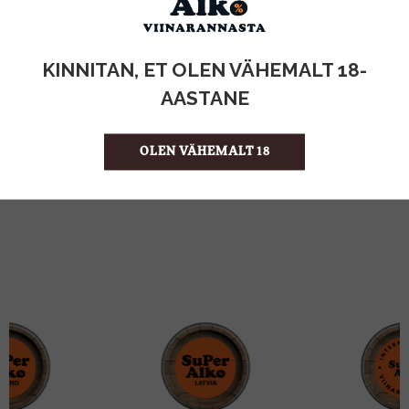
KOGUS:
KINNITAN, ET OLEN VÄHEMALT 18-
0.75l
MAHT
AASTANE
Saksamaa
PÄRITOLURIIK
Alkoholivaba vein
TOOTE LIIK
13.32 €/l
ÜHIKU HIND
OLEN VÄHEMALT 18
4260167110677
KOOD
6
KOGUS KASTIS