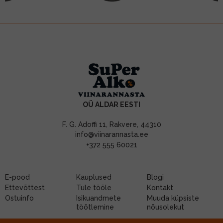
OÜ ALDAR EESTI
F. G. Adoffi 11, Rakvere, 44310
info@viinarannasta.ee
+372 555 60021
E-pood
Kauplused
Blogi
Ettevõttest
Tule tööle
Kontakt
Ostuinfo
Isikuandmete
Muuda küpsiste
töötlemine
nõusolekut