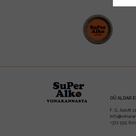
OÜ ALDAR E
F. G. Adoffi 
info@viinara
+372 555 60