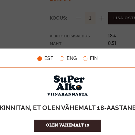
KOGUS:
LISA OST
18%
ALKOHOLISISALDUS
0.5l
MAHT
Saksamaa
PÄRITOLURIIK
EST
ENG
FIN
Liköör
TOOTE LIIK
27.00 €/l
ÜHIKU HIND
4062400165
KOOD
6
KOGUS KASTIS
KINNITAN, ET OLEN VÄHEMALT 18-AASTAN
OLEN VÄHEMALT 18