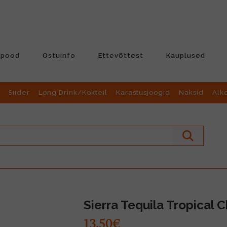
-pood
Ostuinfo
Ettevõttest
Kauplused
Siider
Long Drink/Kokteil
Karastusjoogid
Näksid
Alk
Sierra Tequila Tropical C
13.50€