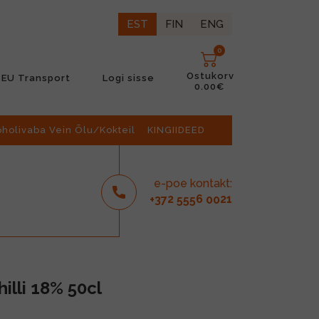
EST
FIN
ENG
0
Ostukorv
EU Transport
Logi sisse
0.00€
oholivaba Vein Õlu/Kokteil
KINGIIDEED
e-poe kontakt:
2
6
21
+37
555
00
hilli 18% 50cl