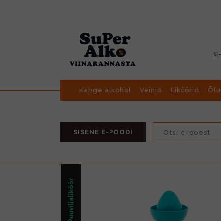
E
Kange alkohol
Veinid
Liköörid
Õlu
SISENE E-POODI
Marja/Puuviljaliköör