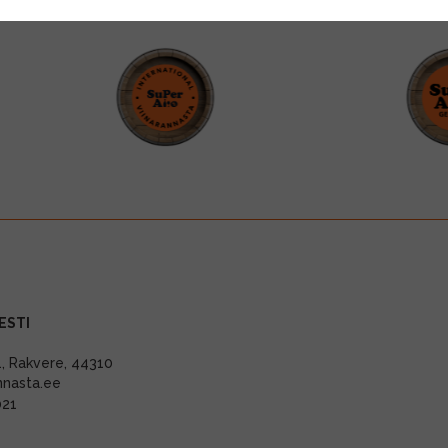
ESTI
11, Rakvere, 44310
nnasta.ee
021