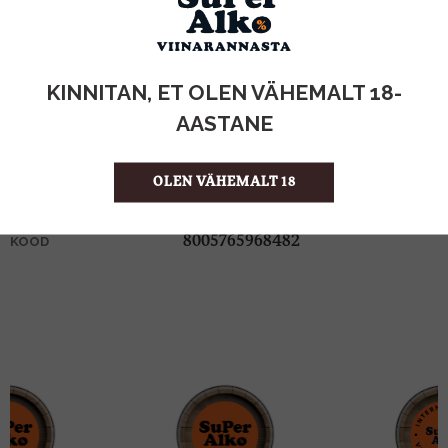
KOGUS:
KINNITAN, ET OLEN VÄHEMALT 18-
30%
ALKOHOLISISALDUS
AASTANE
0.7l
MAHT
Itaalia
PÄRITOLURIIK
OLEN VÄHEMALT 18
Liköör
TOOTE LIIK
35.70 €/l
ÜHIKU HIND
8005765968482
KOOD