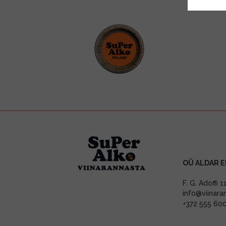
OÜ ALDAR E
F. G. Adoffi 
info@viinara
+372 555 60