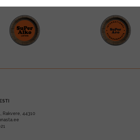
ESTI
11, Rakvere, 44310
nnasta.ee
021