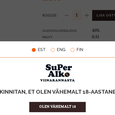
KOGUS:
LISA OST
40%
ALKOHOLISISALDUS
0.5l
MAHT
Soome
PÄRITOLURIIK
EST
ENG
FIN
Piiritusjook
TOOTE LIIK
37.00 €/l
ÜHIKU HIND
6430034785
KOOD
6
KOGUS KASTIS
KINNITAN, ET OLEN VÄHEMALT 18-AASTAN
OLEN VÄHEMALT 18