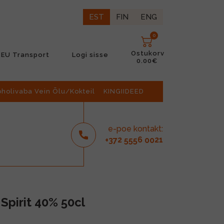
EST
FIN
ENG
0
Ostukorv
EU Transport
Logi sisse
0.00€
oholivaba Vein Õlu/Kokteil
KINGIIDEED
e-poe kontakt:
2
6
21
+37
555
00
Spirit 40% 50cl