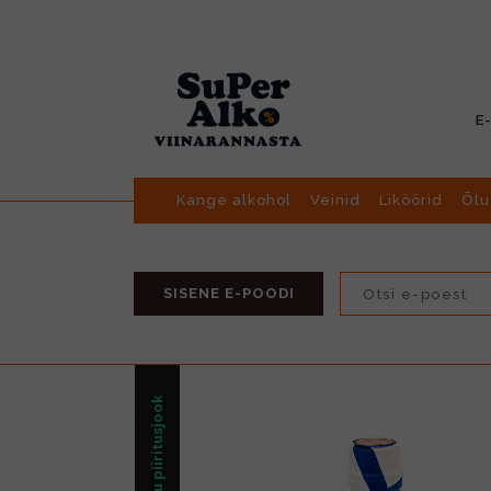
E
Kange alkohol
Veinid
Liköörid
Õlu
SISENE E-POODI
Muu piiritusjook