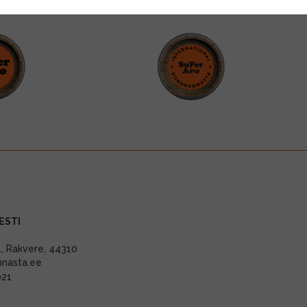
ESTI
11, Rakvere, 44310
nnasta.ee
021