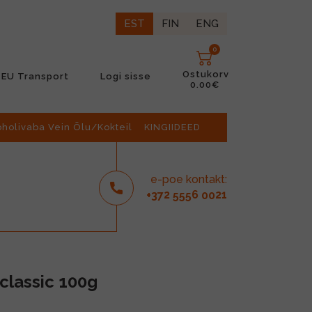
EST
FIN
ENG
0
Ostukorv
EU Transport
Logi sisse
0.00€
oholivaba Vein Õlu/Kokteil
KINGIIDEED
e-poe kontakt:
2
6
21
+37
555
00
classic 100g