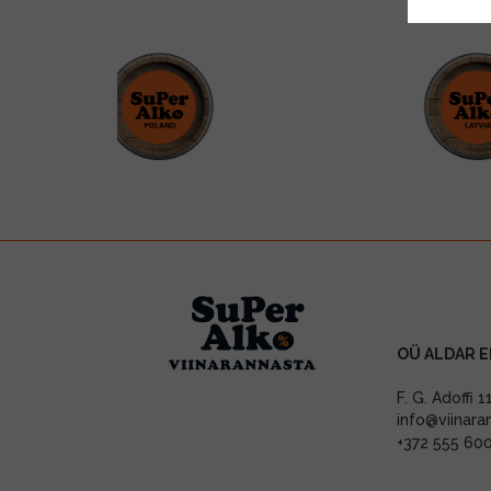
OÜ ALDAR E
F. G. Adoffi 
info@viinara
+372 555 60