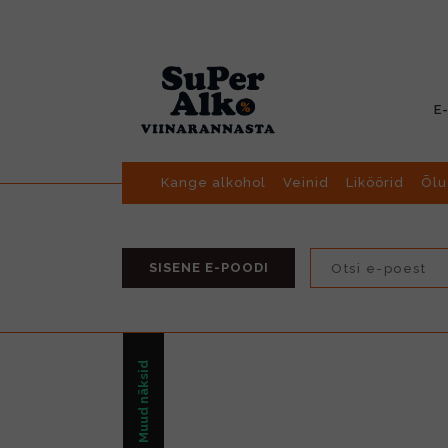
E
Kange alkohol
Veinid
Liköörid
Õlu
SISENE E-POODI
Muud näksid