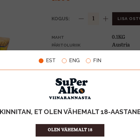
KOGUS:
LISA OST
0.1KG
MAHT
Austria
PÄRITOLURIIK
13.00 €/KG
ÜHIKU HIND
EST
ENG
FIN
9002859063
KOOD
24
KOGUS KASTIS
KINNITAN, ET OLEN VÄHEMALT 18-AASTAN
OLEN VÄHEMALT 18