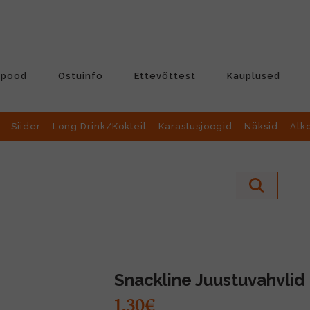
-pood
Ostuinfo
Ettevõttest
Kauplused
Siider
Long Drink/Kokteil
Karastusjoogid
Näksid
Alk
Snackline Juustuvahvlid 
1.30€