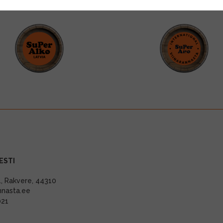
ESTI
11, Rakvere, 44310
nnasta.ee
021