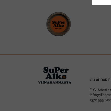
OÜ ALDAR E
F. G. Adoffi 
info@viinara
+372 555 60