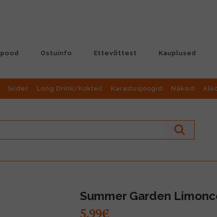
-pood
Ostuinfo
Ettevõttest
Kauplused
Siider
Long Drink/Kokteil
Karastusjoogid
Näksid
Alk
Summer Garden Limonce
5.99€