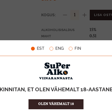
KOGUS:
LISA OST
15%
ALKOHOLISISALDUS
0.5l
MAHT
Leedu
PÄRITOLURIIK
EST
ENG
FIN
Liköör
TOOTE LIIK
11.98 €/l
ÜHIKU HIND
4770047238
KOOD
12
KOGUS KASTIS
KINNITAN, ET OLEN VÄHEMALT 18-AASTAN
OLEN VÄHEMALT 18