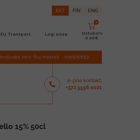
EST
FIN
ENG
0
Ostukorv
EU Transport
Logi sisse
0.00€
oholivaba Vein Õlu/Kokteil
KINGIIDEED
e-poe kontakt:
2
6
21
+37
555
00
llo 15% 50cl