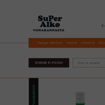
E
Kange alkohol
Veinid
Liköörid
Õlu
SISENE E-POODI
Marja/Puuviljaliköör