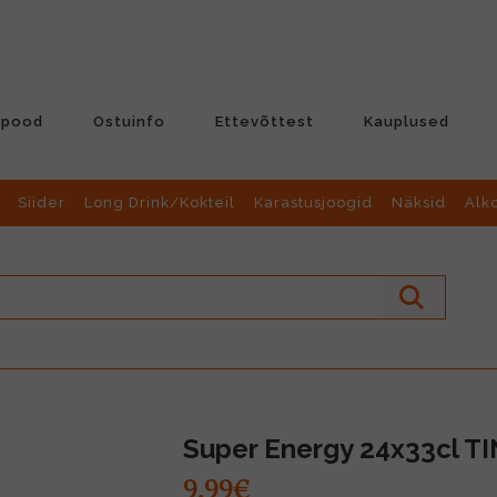
-pood
Ostuinfo
Ettevõttest
Kauplused
Siider
Long Drink/Kokteil
Karastusjoogid
Näksid
Alk
Super Energy 24x33cl TI
9.99€