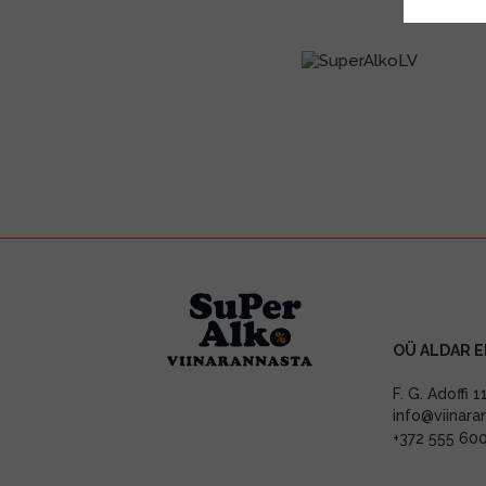
OÜ ALDAR E
F. G. Adoffi 
info@viinara
+372 555 60