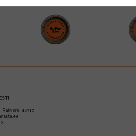
ESTI
11, Rakvere, 44310
nnasta.ee
021