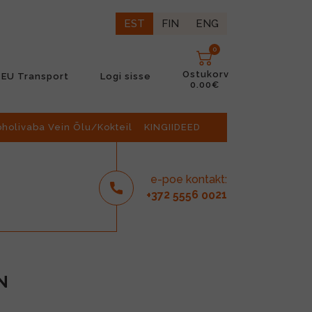
EST
FIN
ENG
0
Ostukorv
EU Transport
Logi sisse
0.00€
oholivaba Vein Õlu/Kokteil
KINGIIDEED
e-poe kontakt:
2
6
21
+37
555
00
N