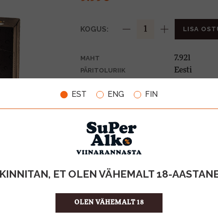
KOGUS:
LISA OST
7.92l
MAHT
Eesti
PÄRITOLURIIK
Karastusjoo
TOOTE LIIK
EST
ENG
FIN
2,40€
PANT
1.26 €/l
ÜHIKU HIND
4740019002
KOOD
24
KOGUS KASTIS
KINNITAN, ET OLEN VÄHEMALT 18-AASTAN
OLEN VÄHEMALT 18