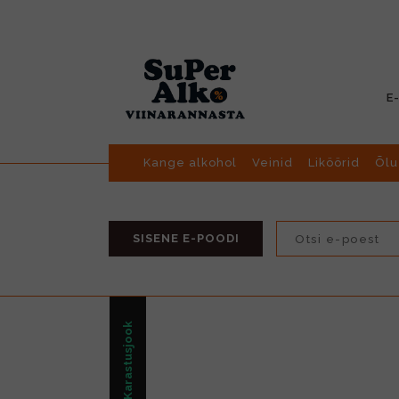
E
Kange alkohol
Veinid
Liköörid
Õlu
SISENE E-POODI
Karastusjook