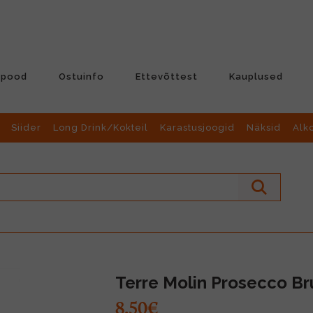
-pood
Ostuinfo
Ettevõttest
Kauplused
Siider
Long Drink/Kokteil
Karastusjoogid
Näksid
Alk
Terre Molin Prosecco Br
8.50€