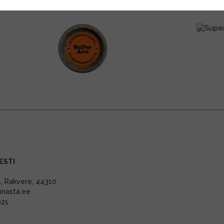
ESTI
11, Rakvere, 44310
nnasta.ee
021