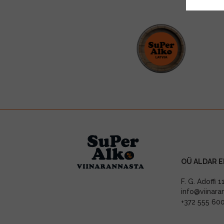
OÜ ALDAR E
F. G. Adoffi 
info@viinara
+372 555 60