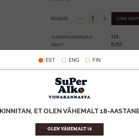
KOGUS:
LISA OST
11%
ALKOHOLISISALDUS
0.75l
MAHT
Itaalia
PÄRITOLURIIK
EST
ENG
FIN
KPN-Vahuv
TOOTE LIIK
11.33 €/l
ÜHIKU HIND
8013345006
KOOD
6
KOGUS KASTIS
KINNITAN, ET OLEN VÄHEMALT 18-AASTAN
OLEN VÄHEMALT 18