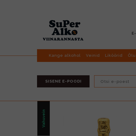
E
Kange alkohol
Veinid
Liköörid
Õlu
SISENE E-POODI
Vahuvein