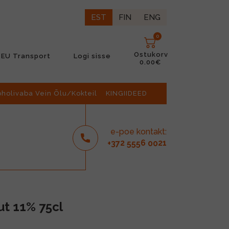
EST
FIN
ENG
0
Ostukorv
EU Transport
Logi sisse
0.00€
oholivaba Vein Õlu/Kokteil
KINGIIDEED
e-poe kontakt:
2
6
21
+37
555
00
ut 11% 75cl