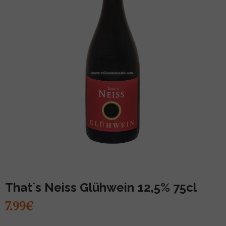
MUU PIIRITUSJOOK
GLÖGI
TEKIILA
HÕRGUTAJA
That`s Neiss Glühwein 12,5% 75cl
7.99€