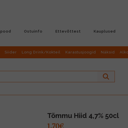
-pood
Ostuinfo
Ettevõttest
Kauplused
Siider
Long Drink/Kokteil
Karastusjoogid
Näksid
Alk
Tõmmu Hiid 4,7% 50cl
1.70€