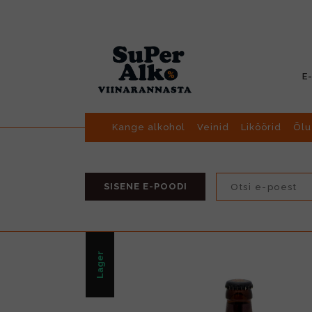
E
Kange alkohol
Veinid
Liköörid
Õlu
SISENE E-POODI
Lager