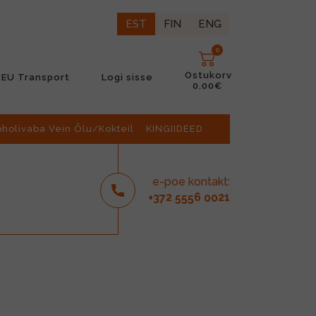
EST
FIN
ENG
0
Ostukorv
EU Transport
Logi sisse
0.00€
oholivaba Vein Õlu/Kokteil
KINGIIDEED
e-poe kontakt:
2
6
21
+37
555
00