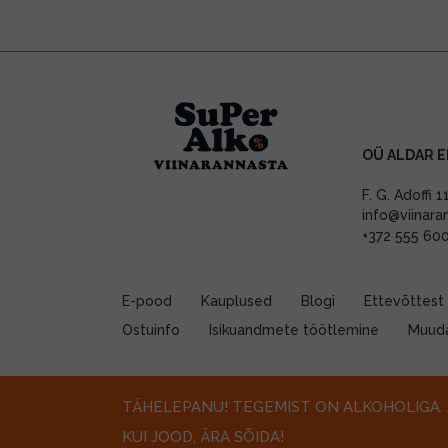
OÜ ALDAR E
F. G. Adoffi 
info@viinara
+372 555 60
E-pood
Kauplused
Blogi
Ettevõttest
Ostuinfo
Isikuandmete töötlemine
Muuda
TÄHELEPANU! TEGEMIST ON ALKOHOLIGA. 
KUI JOOD, ÄRA SÕIDA!