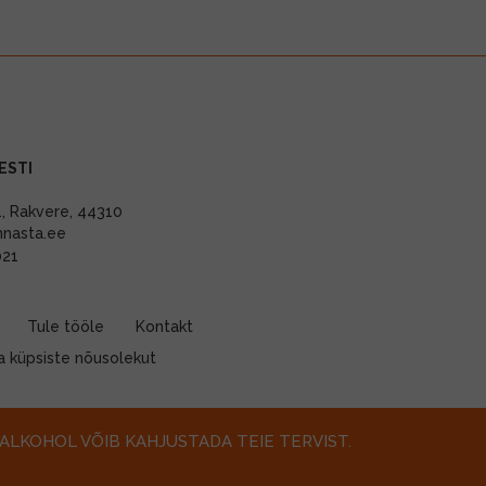
ESTI
11, Rakvere, 44310
nnasta.ee
021
Tule tööle
Kontakt
 küpsiste nõusolekut
ALKOHOL VÕIB KAHJUSTADA TEIE TERVIST.