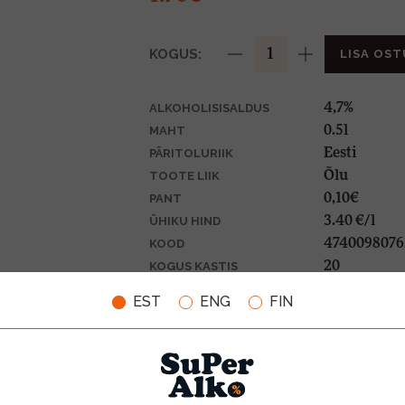
KOGUS:
LISA OST
4,7%
ALKOHOLISISALDUS
0.5l
MAHT
Eesti
PÄRITOLURIIK
Õlu
TOOTE LIIK
0,10€
PANT
3.40 €/l
ÜHIKU HIND
4740098076
KOOD
20
KOGUS KASTIS
EST
ENG
FIN
VÄRVUS