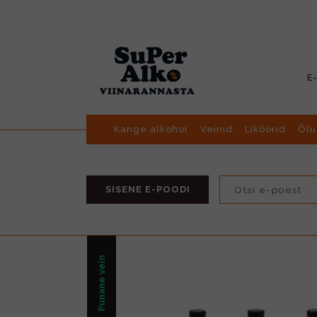
E
Kange alkohol
Veinid
Liköörid
Õlu
SISENE E-POODI
Punane vein