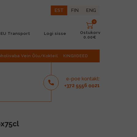
EST
FIN
ENG
0
Ostukorv
EU Transport
Logi sisse
0.00€
oholivaba Vein Õlu/Kokteil
KINGIIDEED
e-poe kontakt:
2
6
21
+37
555
00
6x75cl