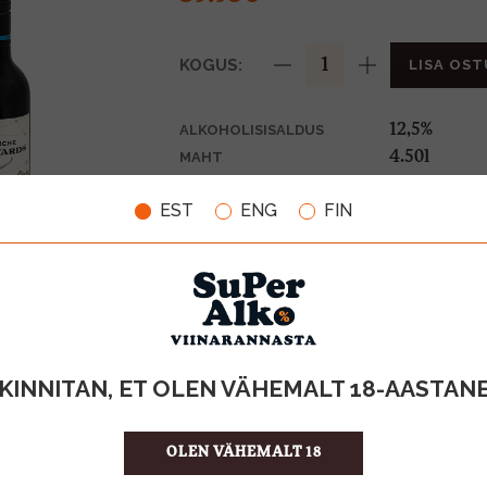
KOGUS:
LISA OST
12,5%
ALKOHOLISISALDUS
4.50l
MAHT
Argentiina
PÄRITOLURIIK
EST
ENG
FIN
Geogr.tähise
TOOTE LIIK
8.88 €/l
ÜHIKU HIND
0420011
KOOD
6
KOGUS KASTIS
KINNITAN, ET OLEN VÄHEMALT 18-AASTAN
OLEN VÄHEMALT 18