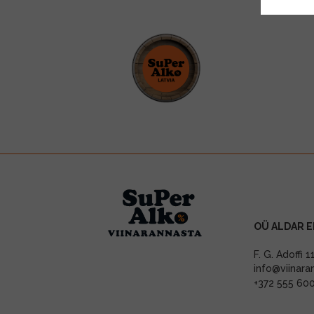
OÜ ALDAR E
F. G. Adoffi 
info@viinara
+372 555 60