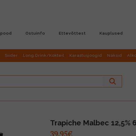
-pood
Ostuinfo
Ettevõttest
Kauplused
Siider
Long Drink/Kokteil
Karastusjoogid
Näksid
Alk
Trapiche Malbec 12,5% 
39.95€