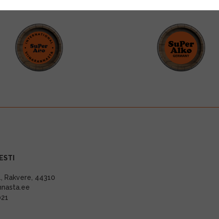
ESTI
11, Rakvere, 44310
nnasta.ee
021