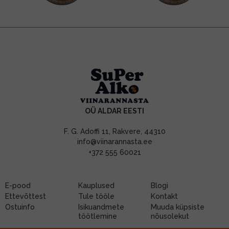
OÜ ALDAR EESTI
F. G. Adoffi 11, Rakvere, 44310
info@viinarannasta.ee
+372 555 60021
E-pood
Kauplused
Blogi
Ettevõttest
Tule tööle
Kontakt
Ostuinfo
Isikuandmete
Muuda küpsiste
töötlemine
nõusolekut