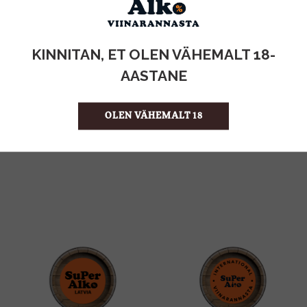
KOGUS:
KINNITAN, ET OLEN VÄHEMALT 18-
AASTANE
0.3KG
MAHT
Kreeka
PÄRITOLURIIK
8.33 €/KG
ÜHIKU HIND
OLEN VÄHEMALT 18
4742883013550
KOOD
20
KOGUS KASTIS