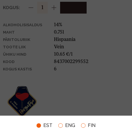
KOGUS:
14%
ALKOHOLISISALDUS
0.75l
MAHT
Hispaania
PÄRITOLURIIK
Vein
TOOTE LIIK
10.65 €/l
ÜHIKU HIND
8437002299552
KOOD
6
KOGUS KASTIS
EST
ENG
FIN
SOBIVUS TOIDUGA