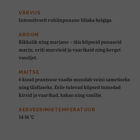
VÄRVUS
Intensiivselt rubiinpunane lillaka helgiga
AROOM
Rikkalik ning marjane – täis küpseid punaseid
marju, eriti mureleid ja vaarikaid ning kerget
vaniljet.
MAITSE
6 kuud prantsuse vaadis muudab veini sametiseks
ning täidlaseks. Esile tulevad küpsed tumedad
kirsid ja vaarikad, kakao ning vanilje.
SERVEERIMISTEMPERATUUR
14-16 °C