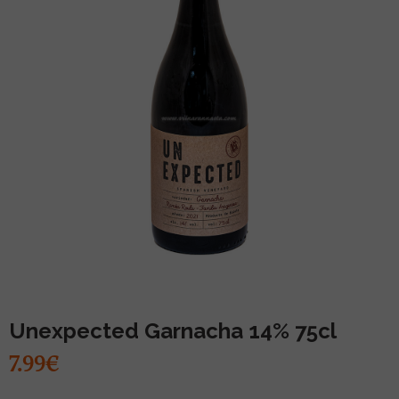
MUU PIIRITUSJOOK
GLÖGI
TEKIILA
HÕRGUTAJA
Unexpected Garnacha 14% 75cl
7.99€