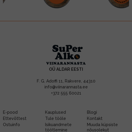
OÜ ALDAR EESTI
F. G. Adoffi 11, Rakvere, 44310
info@viinarannasta.ee
+372 555 60021
E-pood
Kauplused
Blogi
Ettevõttest
Tule tööle
Kontakt
Ostuinfo
Isikuandmete
Muuda küpsiste
töötlemine
nõusolekut